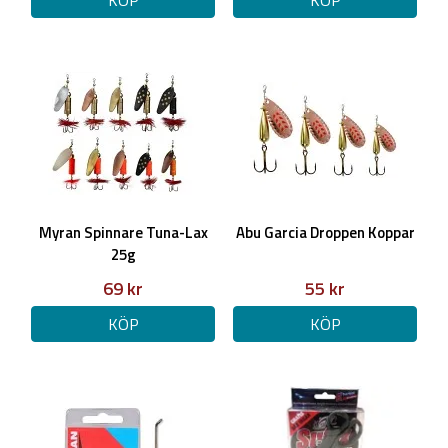
KÖP
KÖP
Myran Spinnare Tuna-Lax
Abu Garcia Droppen Koppar
25g
69 kr
55 kr
KÖP
KÖP