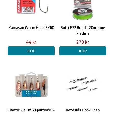
Kamasan Worm Hook BK60
Sufix 832 Braid 120m Lime
Flätlina
44 kr
279 kr
KÖP
KÖP
Kinetic Fjell Mix Fjällfiske 5-
Beteslås Hook Snap