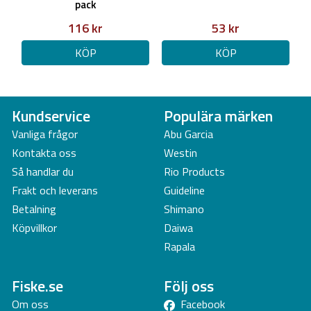
pack
116 kr
53 kr
KÖP
KÖP
Kundservice
Populära märken
Vanliga frågor
Abu Garcia
Kontakta oss
Westin
Så handlar du
Rio Products
Frakt och leverans
Guideline
Betalning
Shimano
Köpvillkor
Daiwa
Rapala
Fiske.se
Följ oss
Om oss
Facebook