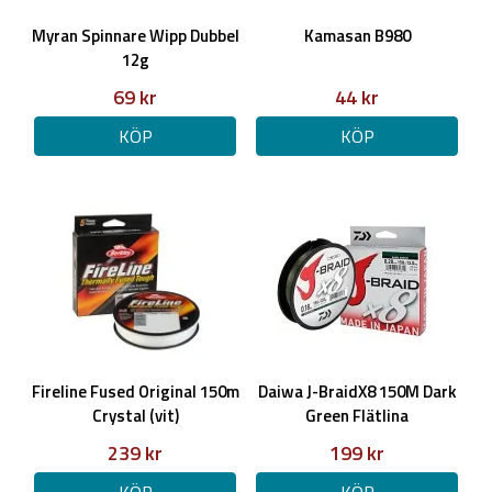
Myran Spinnare Wipp Dubbel
Kamasan B980
12g
69 kr
44 kr
KÖP
KÖP
Fireline Fused Original 150m
Daiwa J-BraidX8 150M Dark
Crystal (vit)
Green Flätlina
239 kr
199 kr