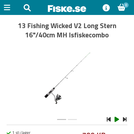
0
13 Fishing Wicked V2 Long Stern
16"/40cm MH Isfiskecombo
Previous
Next
1 st i lager