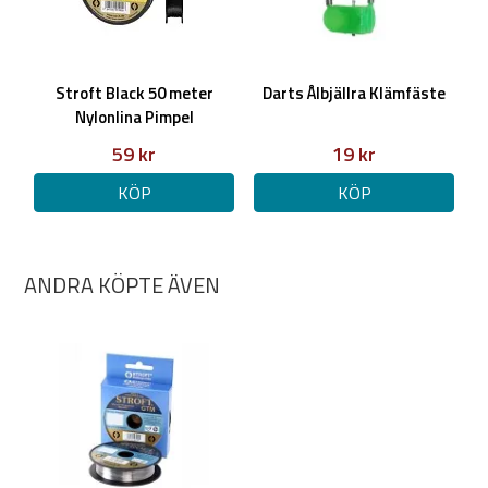
Stroft Black 50 meter
Darts Ålbjällra Klämfäste
Nylonlina Pimpel
59 kr
19 kr
KÖP
KÖP
ANDRA KÖPTE ÄVEN