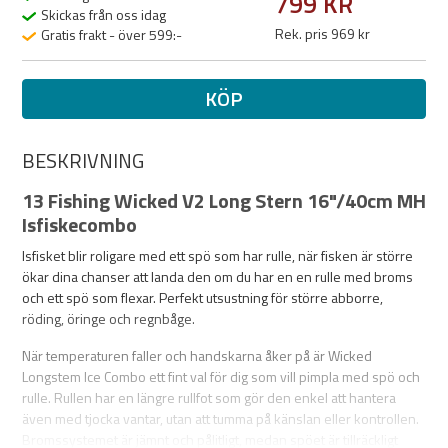
799 KR
Skickas från oss idag
Rek. pris 969 kr
Gratis frakt - över 599:-
KÖP
BESKRIVNING
13 Fishing Wicked V2 Long Stern 16"/40cm MH
Isfiskecombo
Isfisket blir roligare med ett spö som har rulle, när fisken är större
ökar dina chanser att landa den om du har en en rulle med broms
och ett spö som flexar. Perfekt utsustning för större abborre,
röding, öringe och regnbåge.
När temperaturen faller och handskarna åker på är Wicked
Longstem Ice Combo ett fint val för dig som vill pimpla med spö och
rulle. Rullen har en längre rullfot som gör den enkel att hantera
även med tjocka vantar, utan att tumma på känslan eller kontrollen.
Bromssystemet är jämnt och pålitligt, medan spöet är tillräckligt