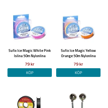
hållbara
Custom Evolve Soft Touch Finesse-rullfäste - ergonomiskt
grepp
Custom Evolve Premium japanskt EVA-handtag - komfort även
under kalla dagar
16" = 40cm (ej delbart)
MH = Medium Heavy Power
Sufix Ice Magic White Pink
Sufix Ice Magic Yellow
Islina 50m Nylonlina
Orange 50m Nylonlina
79 kr
79 kr
KÖP
KÖP