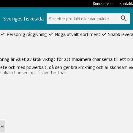
Kundservice
Kontakt
Sveriges fiskesida
Personlig rådgivning
Noga utvalt sortiment
Snabb lever
ring är valet av krok viktigt för att maximera chanserna till ett bra
ete och med powerbait, då den ger bra krokning och är skonsam vid 
r ökar chansen att fisken fastnar.