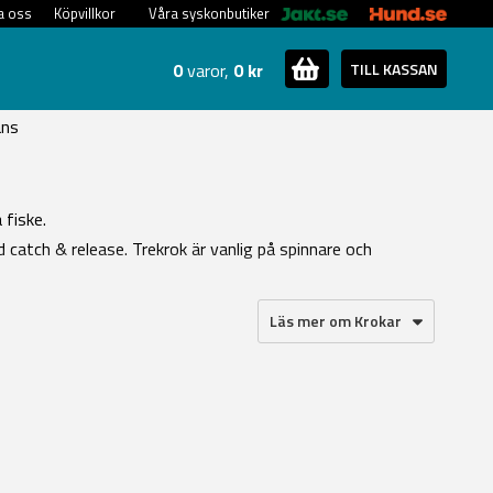
a oss
Köpvillkor
Våra syskonbutiker
0
varor,
0 kr
TILL KASSAN
ans
 fiske.
catch & release. Trekrok är vanlig på spinnare och
Läs mer om Krokar