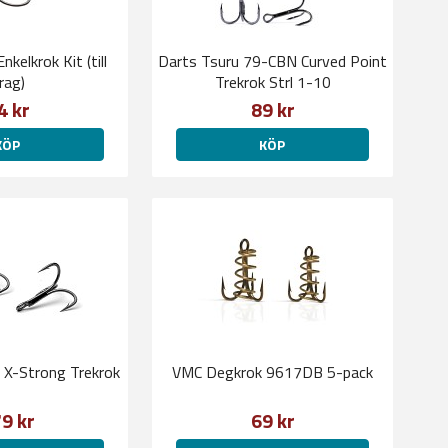
Enkelkrok Kit (till
Darts Tsuru 79-CBN Curved Point
rag)
Trekrok Strl 1-10
4 kr
89 kr
KÖP
KÖP
e X-Strong Trekrok
VMC Degkrok 9617DB 5-pack
9 kr
69 kr