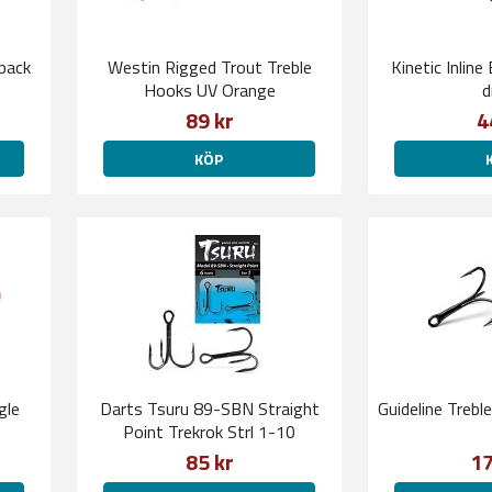
pack
Westin Rigged Trout Treble
Kinetic Inline 
Hooks UV Orange
d
89 kr
4
KÖP
gle
Darts Tsuru 89-SBN Straight
Guideline Trebl
Point Trekrok Strl 1-10
85 kr
17