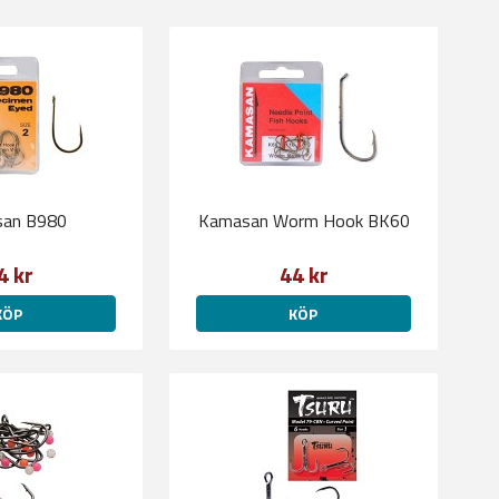
an B980
Kamasan Worm Hook BK60
4 kr
44 kr
KÖP
KÖP