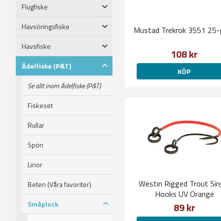
Flugfiske
Havsöringsfiske
Mustad Trekrok 3551 25-
Havsfiske
108 kr
Ädelfiske (P&T)
KÖP
Se allt inom Ädelfiske (P&T)
Fiskeset
Rullar
Spön
Linor
Westin Rigged Trout Sin
Beten (Våra favoriter)
Hooks UV Orange
Småplock
89 kr