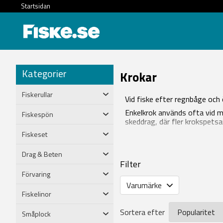
Startsidan
Kategorier
Krokar
Fiskerullar
Vid fiske efter regnbåge och ö
Enkelkrok används ofta vid m
Fiskespön
skeddrag, där fler krokspetsa
Fiskeset
Drag & Beten
Filter
Förvaring
Varumärke
Fiskelinor
Sortera efter
Småplock