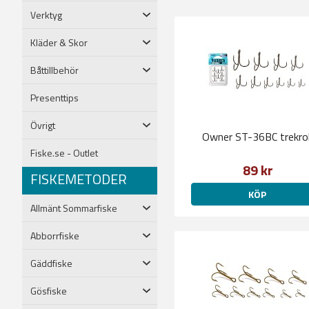
Verktyg
Kläder & Skor
Båttillbehör
Presenttips
Övrigt
Owner ST-36BC trekro
Fiske.se - Outlet
89 kr
FISKEMETODER
KÖP
Allmänt Sommarfiske
Abborrfiske
Gäddfiske
Gösfiske