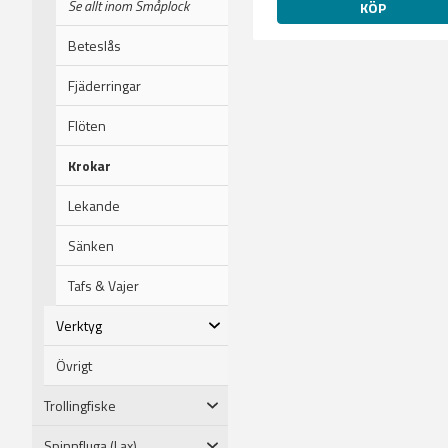
Se allt inom Småplock
KÖP
Beteslås
Fjäderringar
Flöten
Krokar
Lekande
Sänken
Tafs & Vajer
Verktyg
Övrigt
Trollingfiske
Spinnfluga (Lax)