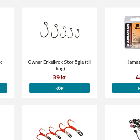
k
Owner Enkelkrok Stor ögla (till
Kamas
drag)
39 kr
4
KÖP