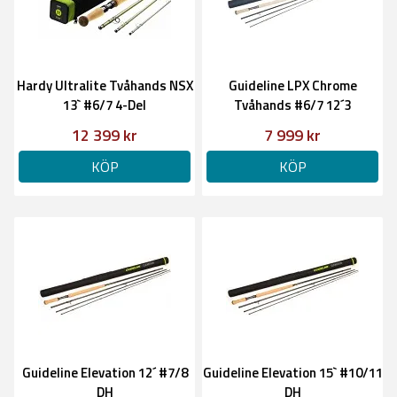
Hardy Ultralite Tvåhands NSX
Guideline LPX Chrome
13` #6/7 4-Del
Tvåhands #6/7 12´3
12 399 kr
7 999 kr
KÖP
KÖP
Guideline Elevation 12´ #7/8
Guideline Elevation 15` #10/11
DH
DH