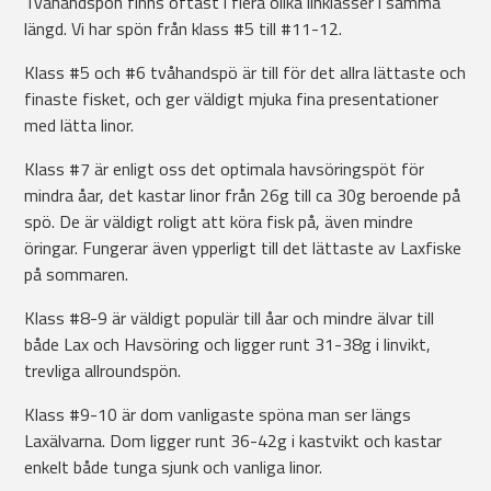
Tvåhandspön finns oftast i flera olika linklasser i samma
längd. Vi har spön från klass #5 till #11-12.
Klass #5 och #6 tvåhandspö är till för det allra lättaste och
finaste fisket, och ger väldigt mjuka fina presentationer
med lätta linor.
Klass #7 är enligt oss det optimala havsöringspöt för
mindra åar, det kastar linor från 26g till ca 30g beroende på
spö. De är väldigt roligt att köra fisk på, även mindre
öringar. Fungerar även ypperligt till det lättaste av Laxfiske
på sommaren.
Klass #8-9 är väldigt populär till åar och mindre älvar till
både Lax och Havsöring och ligger runt 31-38g i linvikt,
trevliga allroundspön.
Klass #9-10 är dom vanligaste spöna man ser längs
Laxälvarna. Dom ligger runt 36-42g i kastvikt och kastar
enkelt både tunga sjunk och vanliga linor.