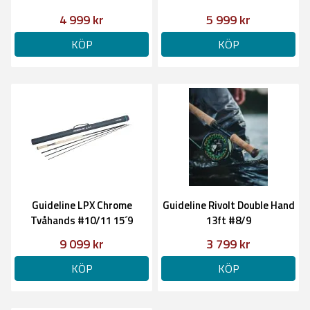
4 999 kr
5 999 kr
KÖP
KÖP
Guideline LPX Chrome
Guideline Rivolt Double Hand
Tvåhands #10/11 15´9
13ft #8/9
9 099 kr
3 799 kr
KÖP
KÖP