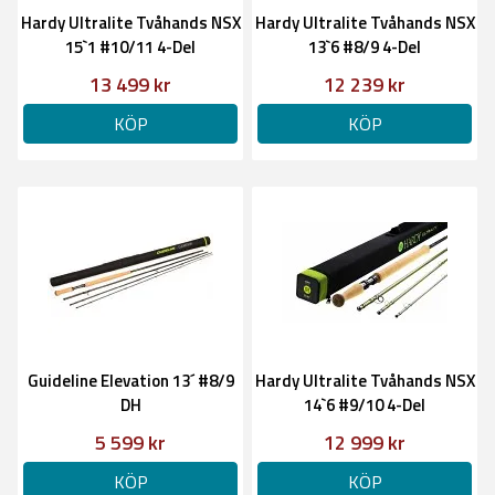
Hardy Ultralite Tvåhands NSX
Hardy Ultralite Tvåhands NSX
15`1 #10/11 4-Del
13`6 #8/9 4-Del
13 499 kr
12 239 kr
KÖP
KÖP
Guideline Elevation 13´ #8/9
Hardy Ultralite Tvåhands NSX
DH
14`6 #9/10 4-Del
5 599 kr
12 999 kr
KÖP
KÖP