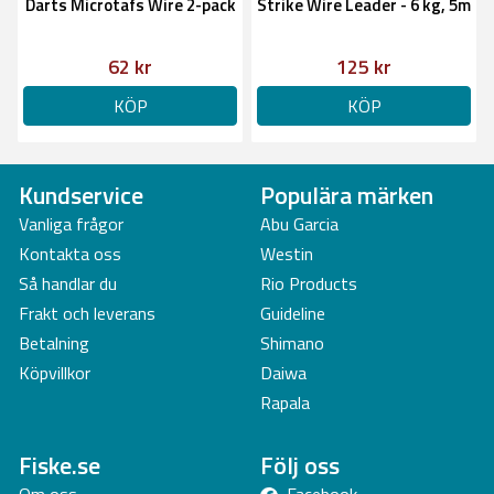
Darts Microtafs Wire 2-pack
Strike Wire Leader - 6 kg, 5m
62 kr
125 kr
KÖP
KÖP
Kundservice
Populära märken
Vanliga frågor
Abu Garcia
Kontakta oss
Westin
Så handlar du
Rio Products
Frakt och leverans
Guideline
Betalning
Shimano
Köpvillkor
Daiwa
Rapala
Fiske.se
Följ oss