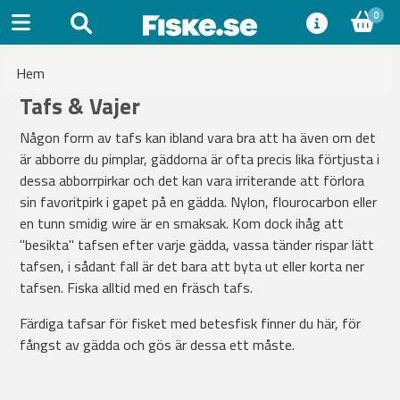
0
Hem
Tafs & Vajer
Någon form av tafs kan ibland vara bra att ha även om det
är abborre du pimplar, gäddorna är ofta precis lika förtjusta i
dessa abborrpirkar och det kan vara irriterande att förlora
sin favoritpirk i gapet på en gädda. Nylon, flourocarbon eller
en tunn smidig wire är en smaksak. Kom dock ihåg att
"besikta" tafsen efter varje gädda, vassa tänder rispar lätt
tafsen, i sådant fall är det bara att byta ut eller korta ner
tafsen. Fiska alltid med en fräsch tafs.
Färdiga tafsar för fisket med betesfisk finner du här, för
fångst av gädda och gös är dessa ett måste.