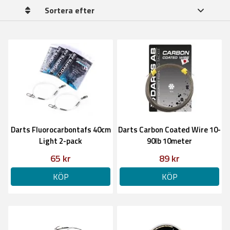
Sortera efter
Darts Fluorocarbontafs 40cm
Darts Carbon Coated Wire 10-
Light 2-pack
90lb 10meter
65 kr
89 kr
KÖP
KÖP