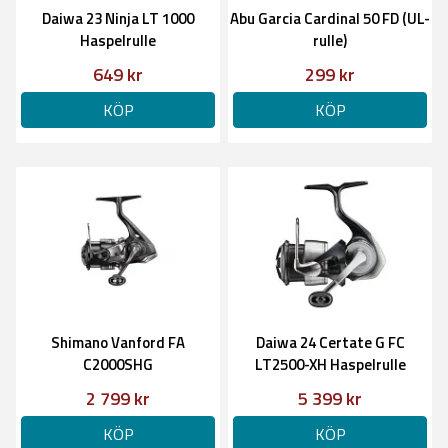
Daiwa 23 Ninja LT 1000
Abu Garcia Cardinal 50 FD (UL-
Haspelrulle
rulle)
649 kr
299 kr
KÖP
KÖP
Shimano Vanford FA
Daiwa 24 Certate G FC
C2000SHG
LT2500-XH Haspelrulle
2 799 kr
5 399 kr
KÖP
KÖP