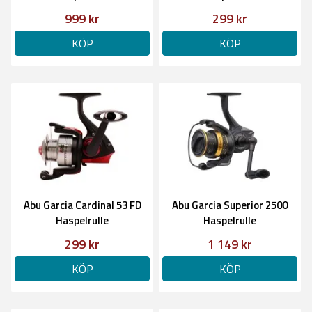
999 kr
299 kr
KÖP
KÖP
Abu Garcia Cardinal 53 FD
Abu Garcia Superior 2500
Haspelrulle
Haspelrulle
299 kr
1 149 kr
KÖP
KÖP