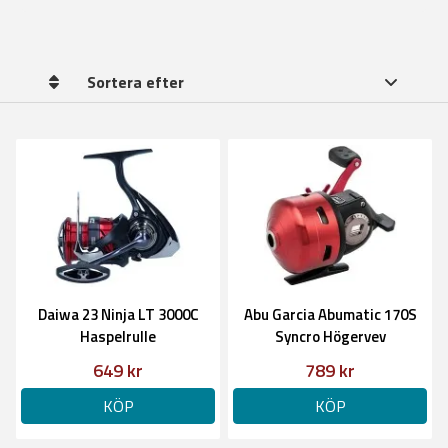
Sortera efter
Daiwa 23 Ninja LT 3000C
Abu Garcia Abumatic 170S
Haspelrulle
Syncro Högervev
649 kr
789 kr
KÖP
KÖP