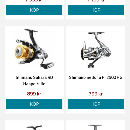
KÖP
KÖP
Shimano Sahara RD
Shimano Sedona FJ 2500 HG
Haspelrulle
899 kr
799 kr
KÖP
KÖP