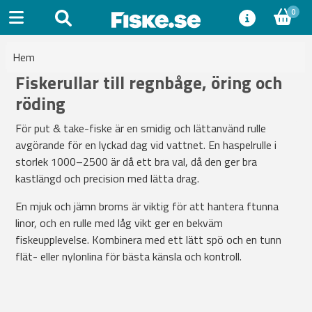
0
Hem
Fiskerullar till regnbåge, öring och
röding
För put & take-fiske är en smidig och lättanvänd rulle
avgörande för en lyckad dag vid vattnet. En haspelrulle i
storlek 1000–2500 är då ett bra val, då den ger bra
kastlängd och precision med lätta drag.
En mjuk och jämn broms är viktig för att hantera ftunna
linor, och en rulle med låg vikt ger en bekväm
fiskeupplevelse. Kombinera med ett lätt spö och en tunn
flät- eller nylonlina för bästa känsla och kontroll.