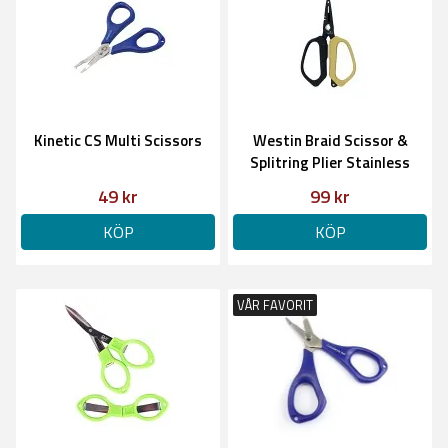
Kinetic CS Multi Scissors
Westin Braid Scissor &
Splitring Plier Stainless
49 kr
99 kr
KÖP
KÖP
VÅR FAVORIT