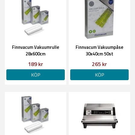
Finnvacum Vakuumrulle
Finnvacum Vakuumpåse
28x600cm
30x40cm 50st
189 kr
265 kr
KÖP
KÖP