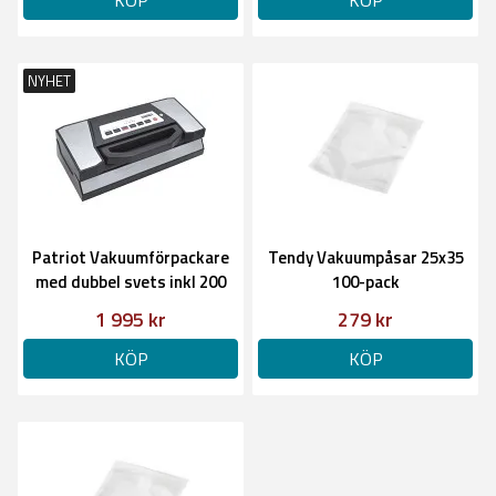
KÖP
KÖP
NYHET
Patriot Vakuumförpackare
Tendy Vakuumpåsar 25x35
med dubbel svets inkl 200
100-pack
vakuumpåsar
1 995 kr
279 kr
KÖP
KÖP