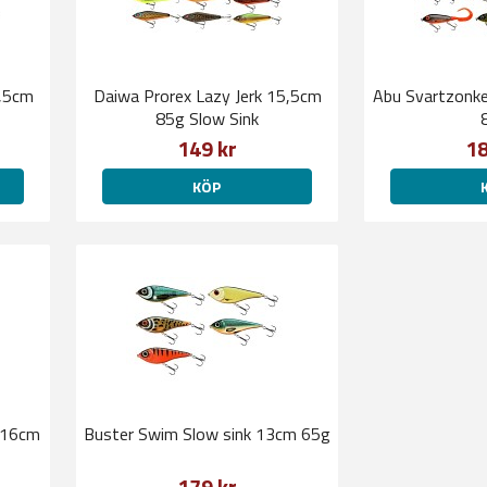
7,5cm
Daiwa Prorex Lazy Jerk 15,5cm
Abu Svartzonke
85g Slow Sink
149 kr
18
KÖP
 16cm
Buster Swim Slow sink 13cm 65g
179 kr