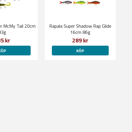
r McMy Tail 20cm
Rapala Super Shadow Rap Glide
83g
16cm 86g
5 kr
289 kr
KÖP
KÖP