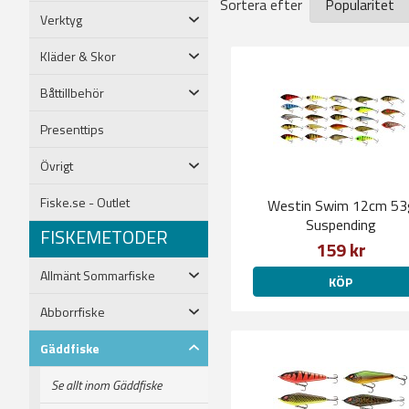
Sortera efter
Verktyg
Kläder & Skor
Båttillbehör
Presenttips
Övrigt
Fiske.se - Outlet
Westin Swim 12cm 53
Suspending
FISKEMETODER
159 kr
Allmänt Sommarfiske
KÖP
Abborrfiske
Gäddfiske
Se allt inom Gäddfiske