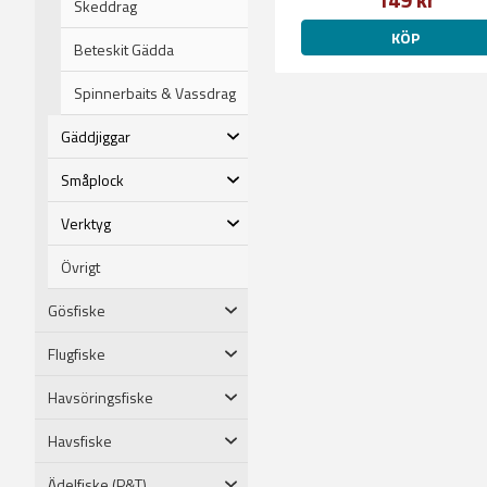
Skeddrag
KÖP
Beteskit Gädda
Spinnerbaits & Vassdrag
Gäddjiggar
Småplock
Verktyg
Övrigt
Gösfiske
Flugfiske
Havsöringsfiske
Havsfiske
Ädelfiske (P&T)