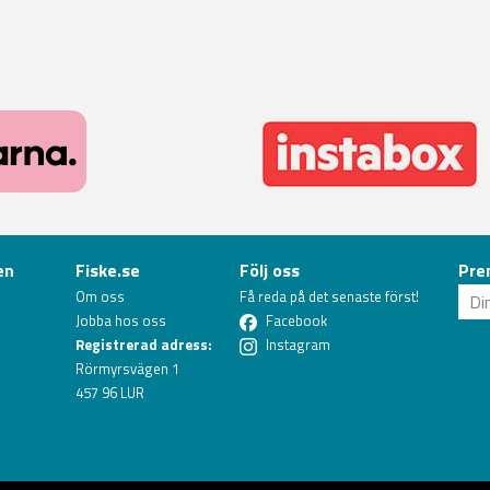
en
Fiske.se
Följ oss
Pre
Om oss
Få reda på det senaste först!
Jobba hos oss
Facebook
Registrerad adress:
Instagram
Rörmyrsvägen 1
457 96 LUR