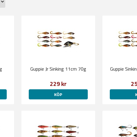
g
Guppie Jr Sinking 11cm 70g
Guppie Sink
229 kr
25
KÖP