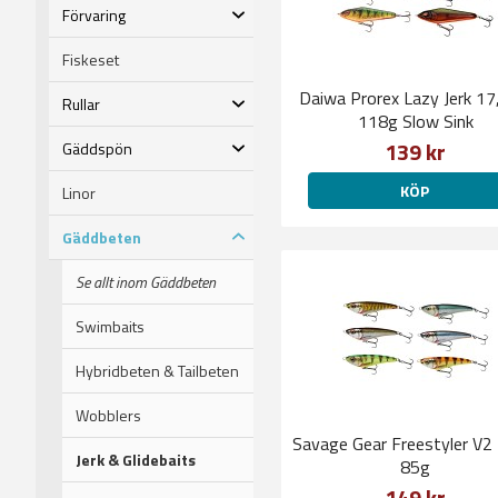
Förvaring
Fiskeset
Daiwa Prorex Lazy Jerk 1
Rullar
118g Slow Sink
139 kr
Gäddspön
KÖP
Linor
Gäddbeten
Se allt inom Gäddbeten
Swimbaits
Hybridbeten & Tailbeten
Wobblers
Savage Gear Freestyler V2
Jerk & Glidebaits
85g
149 kr