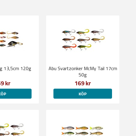
ing 13,5cm 120g
Abu Svartzonker McMy Tail 17cm
50g
9 kr
169 kr
KÖP
KÖP