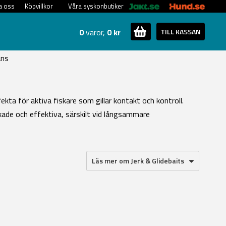
a oss
Köpvillkor
Våra syskonbutiker
0
varor,
0 kr
TILL KASSAN
ans
ta för aktiva fiskare som gillar kontakt och kontroll.
skade och effektiva, särskilt vid långsammare
Läs mer om Jerk & Glidebaits