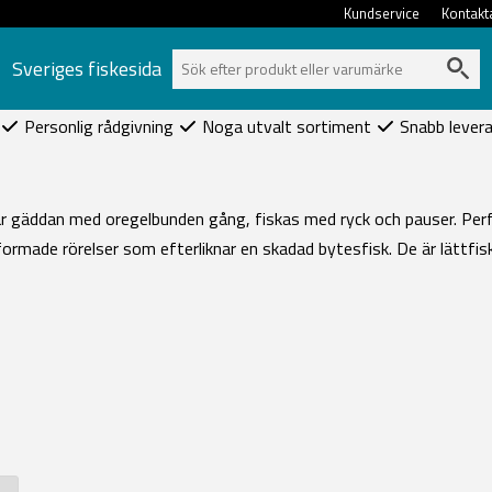
Kundservice
Kontakt
Sveriges fiskesida
Personlig rådgivning
Noga utvalt sortiment
Snabb lever
r gäddan med oregelbunden gång, fiskas med ryck och pauser. Perfek
formade rörelser som efterliknar en skadad bytesfisk. De är lättfi