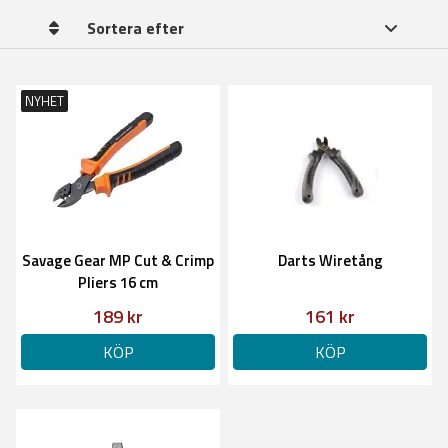
Sortera efter
NYHET
Savage Gear MP Cut & Crimp
Darts Wiretång
Pliers 16 cm
189 kr
161 kr
KÖP
KÖP