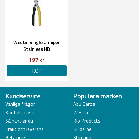
Westin Single Crimper
Stainless HD
197 kr
KÖP
Kundservice
Populära märken
Vanliga frågor
Abu Garcia
Kontakta oss
Westin
Så handlar du
Rio Products
Frakt och leverans
Guideline
Betalning
Shimano