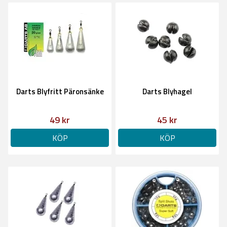
Darts Blyfritt Päronsänke
Darts Blyhagel
49 kr
45 kr
KÖP
KÖP