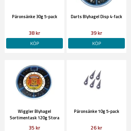
Päronsänke 30g 5-pack
Darts Blyhagel Disp 4-fack
38 kr
39 kr
KÖP
KÖP
Wiggler Blyhagel
Päronsänke 10g 5-pack
Sortimentask 120g Stora
Storlekar
35 kr
26 kr