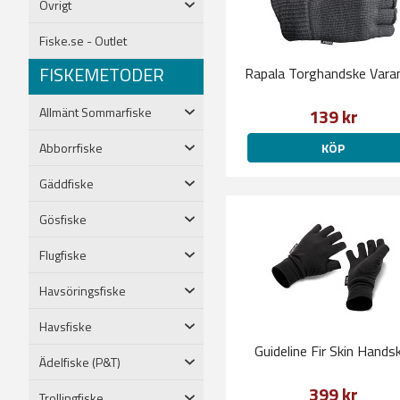
Övrigt
Fiske.se - Outlet
FISKEMETODER
Rapala Torghandske Vara
Allmänt Sommarfiske
139 kr
Abborrfiske
KÖP
Gäddfiske
Gösfiske
Flugfiske
Havsöringsfiske
Havsfiske
Guideline Fir Skin Hands
Ädelfiske (P&T)
399 kr
Trollingfiske