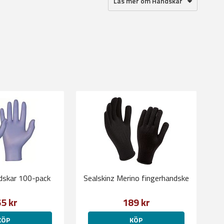
Läs mer om Handskar
skar 100-pack
Sealskinz Merino fingerhandske
5 kr
189 kr
KÖP
KÖP