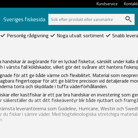
Kundservice
Kontakt
Sveriges fiskesida
Personlig rådgivning
Noga utvalt sortiment
Snabb lever
handskar är avgörande för en lyckad fisketur, särskilt under kalla d
 i värsta fall köldskador, vilket gör det svårare att hantera fiske
gnade för att ge både värme och flexibilitet. Material som neopren, f
agbara fingertoppar för att ge bättre precision vid detaljerade 
änderna torra och skyddade i tuffa väderförhållanden.
iskar eller kastfiskar är ett par bra handskar en investering som g
 säkerställer du att ditt fiskeäventyr blir både njutbart och fram
 främsta leverantörerna som Guideline, Hurricane, Westin och Swed
 du fiskar i sämre väder. Med högteknologiska stretchiga material h
m.