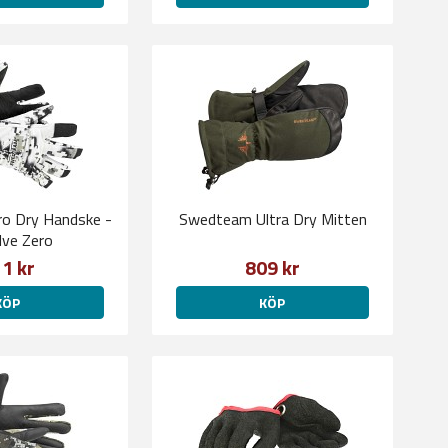
o Dry Handske -
Swedteam Ultra Dry Mitten
ve Zero
1 kr
809 kr
KÖP
KÖP