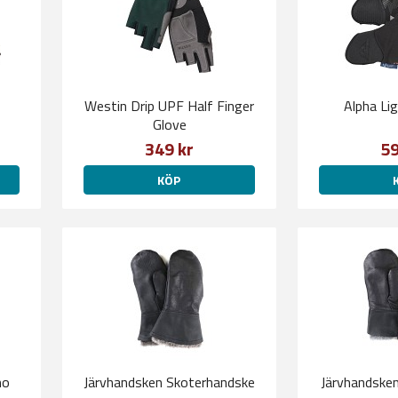
Westin Drip UPF Half Finger
Alpha Li
Glove
349 kr
59
KÖP
mo
Järvhandsken Skoterhandske
Järvhandske