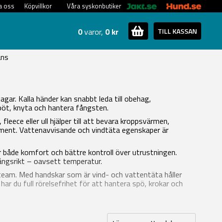
a oss
Köpvillkor
Våra syskonbutiker
0
varor,
0 kr
TILL KASSAN
ans
agar. Kalla händer kan snabbt leda till obehag,
spöt, knyta och hantera fångsten.
leece eller ull hjälper till att bevara kroppsvärmen,
moment. Vattenavvisande och vindtäta egenskaper är
er både komfort och bättre kontroll över utrustningen.
gångsrikt – oavsett temperatur.
team. Med handskar som är vind- och vattentäta håller
ar du full rörelsefrihet för att hantera spö, krokar och