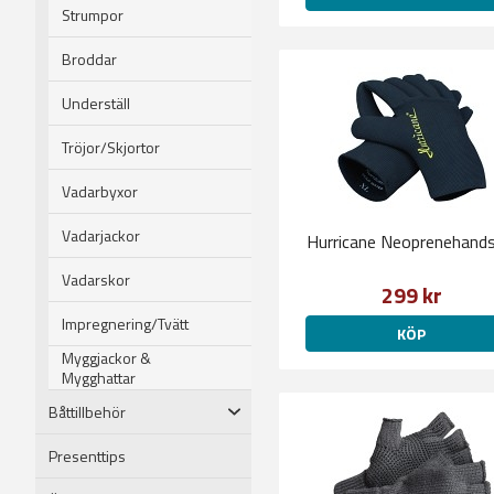
Strumpor
Broddar
Underställ
Tröjor/Skjortor
Vadarbyxor
Vadarjackor
Hurricane Neoprenehands
Vadarskor
299 kr
Impregnering/Tvätt
KÖP
Myggjackor &
Mygghattar
Båttillbehör
Presenttips