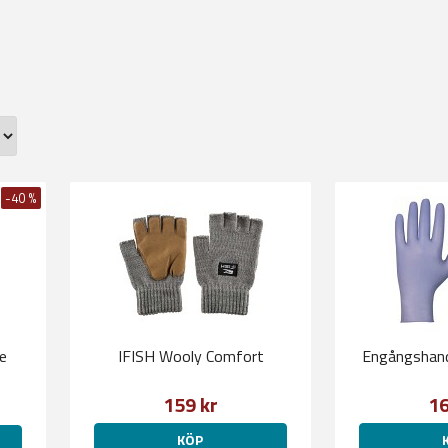
-40 %
e
IFISH Wooly Comfort
Engångshand
159 kr
16
KÖP