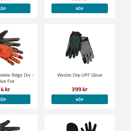
KÖP
KÖP
ske Ridge Dry -
Westin Drip UPF Glove
lve Fire
4 kr
399 kr
KÖP
KÖP