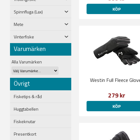
KÖP
Spinnfluga (Lax)
Mete
Vinterfiske
Varumärken
Alla Varumärken
Westin Full Fleece Glov
Övrigt
279 kr
Fisketips & råd
KÖP
Huggtabellen
Fiskeknutar
Presentkort