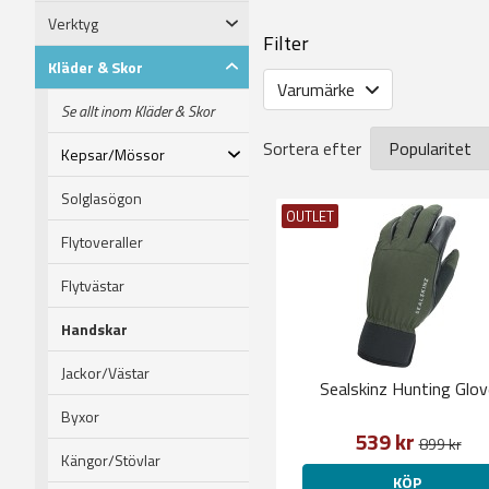
Verktyg
Filter
Kläder & Skor
Varumärke
Se allt inom Kläder & Skor
Sortera efter
Kepsar/Mössor
Solglasögon
OUTLET
Flytoveraller
Flytvästar
Handskar
Jackor/Västar
Sealskinz Hunting Glov
Byxor
539 kr
899 kr
Kängor/Stövlar
KÖP