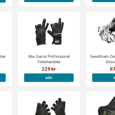
kar
Abu Garcia Professional
Swedteam Zer
Fiskehandske
Desol
229 kr
61
KÖP