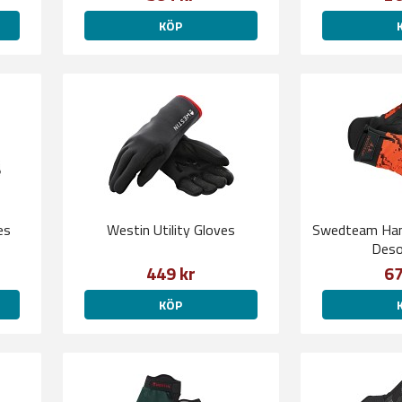
KÖP
es
Westin Utility Gloves
Swedteam Hand
Deso
449 kr
67
KÖP