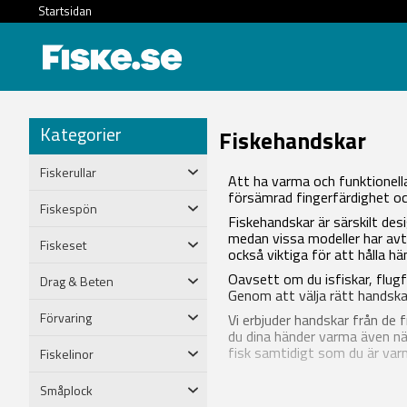
Startsidan
Kategorier
Fiskehandskar
Fiskerullar
Att ha varma och funktionella 
försämrad fingerfärdighet och
Fiskespön
Fiskehandskar är särskilt desi
medan vissa modeller har avt
Fiskeset
också viktiga för att hålla h
Oavsett om du isfiskar, flugf
Drag & Beten
Genom att välja rätt handskar
Förvaring
Vi erbjuder handskar från de
du dina händer varma även när
fisk samtidigt som du är var
Fiskelinor
Småplock