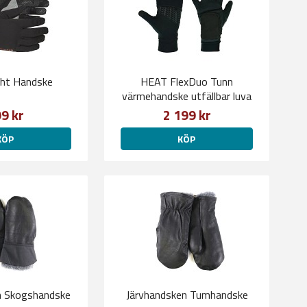
ght Handske
HEAT FlexDuo Tunn
värmehandske utfällbar luva
9 kr
2 199 kr
KÖP
KÖP
n Skogshandske
Järvhandsken Tumhandske