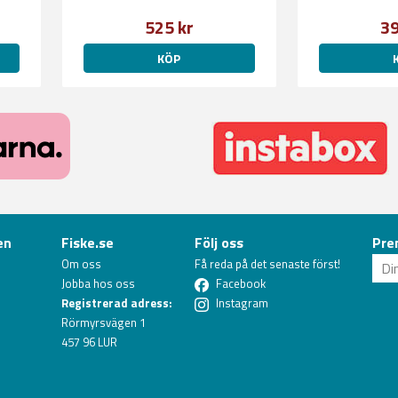
525 kr
39
KÖP
en
Fiske.se
Följ oss
Pre
Om oss
Få reda på det senaste först!
Jobba hos oss
Facebook
Registrerad adress:
Instagram
Rörmyrsvägen 1
457 96 LUR