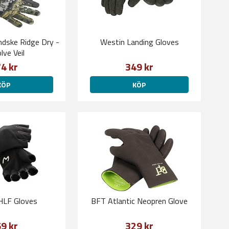
ske Ridge Dry -
Westin Landing Gloves
lve Veil
4 kr
349 kr
KÖP
KÖP
HLF Gloves
BFT Atlantic Neopren Glove
9 kr
329 kr