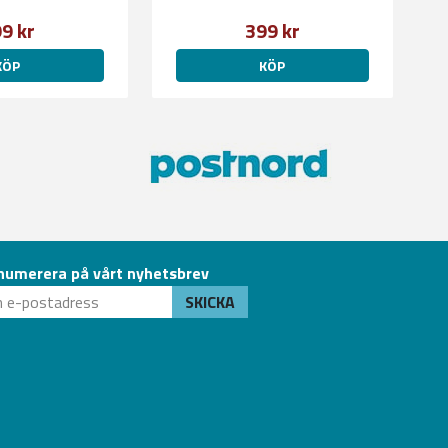
9 kr
399 kr
KÖP
KÖP
numerera på vårt nyhetsbrev
SKICKA