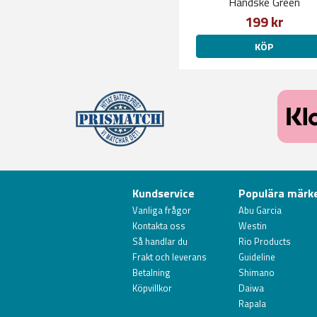
Handske Green
199 kr
KÖP
Kundservice
Populära märk
Vanliga frågor
Abu Garcia
Kontakta oss
Westin
Så handlar du
Rio Products
Frakt och leverans
Guideline
Betalning
Shimano
Köpvillkor
Daiwa
Rapala