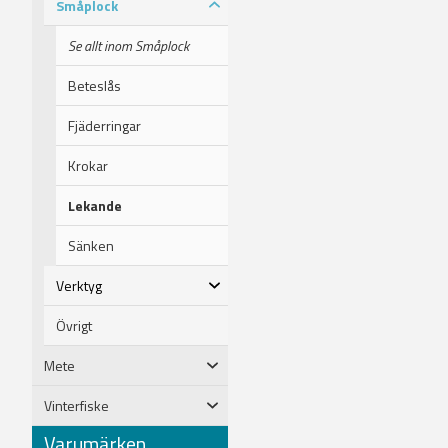
Småplock
Se allt inom Småplock
Beteslås
Fjäderringar
Krokar
Lekande
Sänken
Verktyg
Övrigt
Mete
Vinterfiske
Varumärken