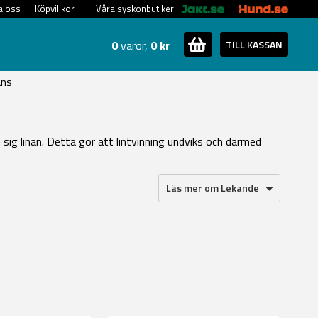
a oss
Köpvillkor
Våra syskonbutiker
0
varor,
0 kr
TILL KASSAN
ans
d sig linan. Detta gör att lintvinning undviks och därmed
Läs mer om Lekande