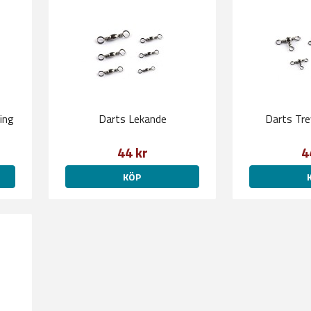
ing
Darts Lekande
Darts Tr
44 kr
4
KÖP