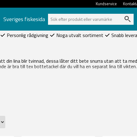
Kundservice
Kontakt
Sveriges fiskesida
Personlig rådgivning
Noga utvalt sortiment
Snabb lever
t din lina blir tvinnad, dessa låter ditt bete snurra utan att ta me
 är bra till tex bottetackel där du vill ha en separat lina till vikten.