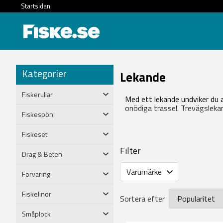
Startsidan
Kategorier
Lekande
Fiskerullar
Med ett lekande undviker du at
onödiga trassel. Trevägslekande
Fiskespön
Fiskeset
Filter
Drag & Beten
Varumärke
Förvaring
Fiskelinor
Sortera efter
Småplock