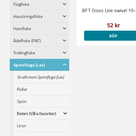
Flugfiske
BFT Cross Line swivel 10
Havsöringsfiske
52 kr
Havsfiske
KÖP
Ädelfiske (P&T)
Trollingfiske
Spinnfluga (Lax)
Se allt inom Spinnfluga (Lax)
Rullar
Spön
Beten (Våra favoriter)
Linor