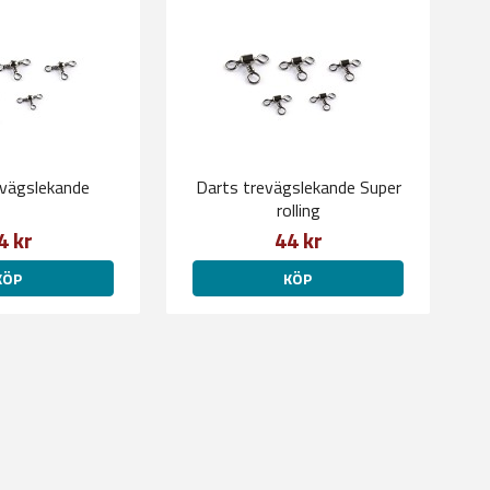
evägslekande
Darts trevägslekande Super
rolling
4 kr
44 kr
KÖP
KÖP