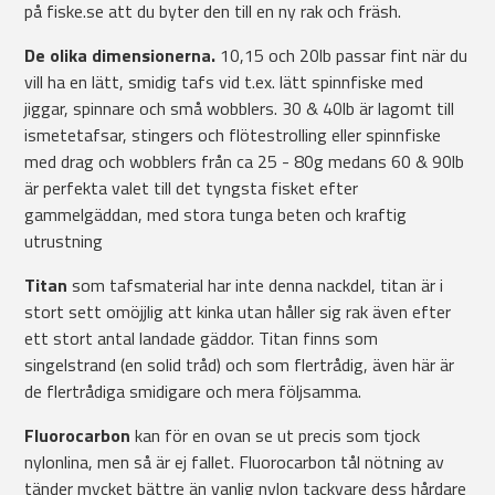
på fiske.se att du byter den till en ny rak och fräsh.
De olika dimensionerna.
10,15 och 20lb passar fint när du
vill ha en lätt, smidig tafs vid t.ex. lätt spinnfiske med
jiggar, spinnare och små wobblers. 30 & 40lb är lagomt till
ismetetafsar, stingers och flötestrolling eller spinnfiske
med drag och wobblers från ca 25 - 80g medans 60 & 90lb
är perfekta valet till det tyngsta fisket efter
gammelgäddan, med stora tunga beten och kraftig
utrustning
Titan
som tafsmaterial har inte denna nackdel, titan är i
stort sett omöjjlig att kinka utan håller sig rak även efter
ett stort antal landade gäddor. Titan finns som
singelstrand (en solid tråd) och som flertrådig, även här är
de flertrådiga smidigare och mera följsamma.
Fluorocarbon
kan för en ovan se ut precis som tjock
nylonlina, men så är ej fallet. Fluorocarbon tål nötning av
tänder mycket bättre än vanlig nylon tackvare dess hårdare