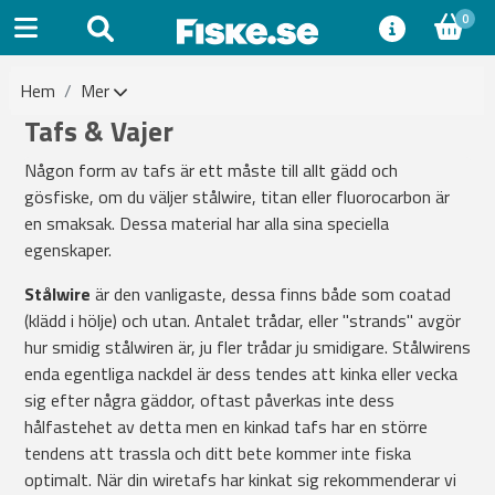
0
Hem
Mer
Tafs & Vajer
Någon form av tafs är ett måste till allt gädd och
gösfiske, om du väljer stålwire, titan eller fluorocarbon är
en smaksak. Dessa material har alla sina speciella
egenskaper.
Stålwire
är den vanligaste, dessa finns både som coatad
(klädd i hölje) och utan. Antalet trådar, eller "strands" avgör
hur smidig stålwiren är, ju fler trådar ju smidigare. Stålwirens
enda egentliga nackdel är dess tendes att kinka eller vecka
sig efter några gäddor, oftast påverkas inte dess
hålfastehet av detta men en kinkad tafs har en större
tendens att trassla och ditt bete kommer inte fiska
optimalt. När din wiretafs har kinkat sig rekommenderar vi