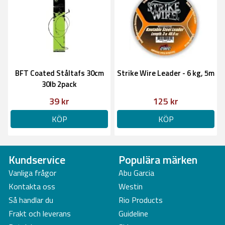
BFT Coated Ståltafs 30cm
Strike Wire Leader - 6 kg, 5m
30lb 2pack
39 kr
125 kr
KÖP
KÖP
Kundservice
Populära märken
Vanliga frågor
Abu Garcia
Kontakta oss
Westin
Så handlar du
Rio Products
Frakt och leverans
Guideline