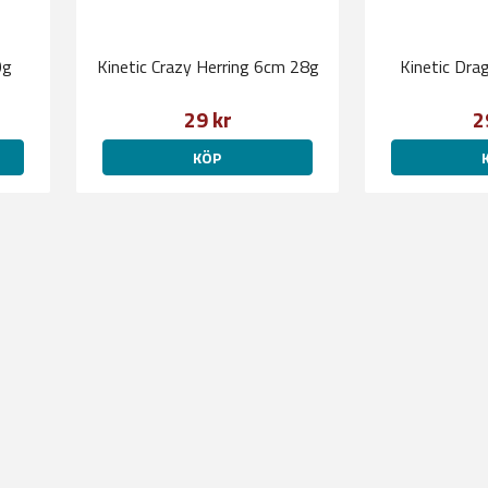
0g
Kinetic Crazy Herring 6cm 28g
Kinetic Dr
29 kr
2
KÖP