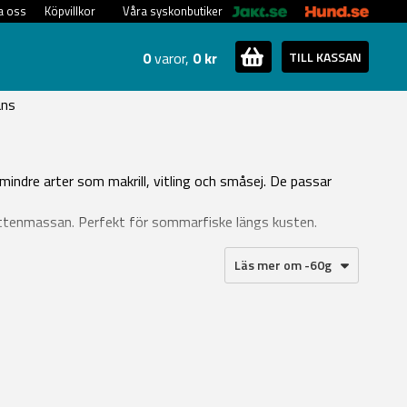
a oss
Köpvillkor
Våra syskonbutiker
0
varor,
0 kr
TILL KASSAN
ans
 mindre arter som makrill, vitling och småsej. De passar
i vattenmassan. Perfekt för sommarfiske längs kusten.
Läs mer om -60g