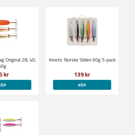
g Original 28, 40,
Kinetic Norske Silden 60g 5-pack
60g
5 kr
139 kr
KÖP
KÖP