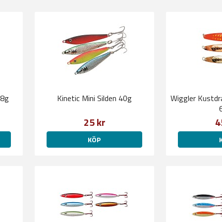
28g
Kinetic Mini Silden 40g
Wiggler Kustdra
25 kr
4
KÖP