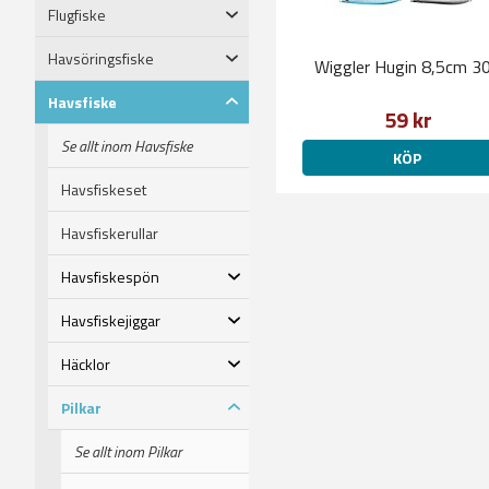
Flugfiske
Havsöringsfiske
Wiggler Hugin 8,5cm 3
Havsfiske
59 kr
Se allt inom Havsfiske
KÖP
Havsfiskeset
Havsfiskerullar
Havsfiskespön
Havsfiskejiggar
Häcklor
Pilkar
Se allt inom Pilkar