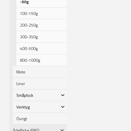
-60g
100-150g
200-250g
300-350g
400-500g
800-1000g
Mete
Linor
Småplock
Verktyg
Övrigt
Ädelfiske (P&T)