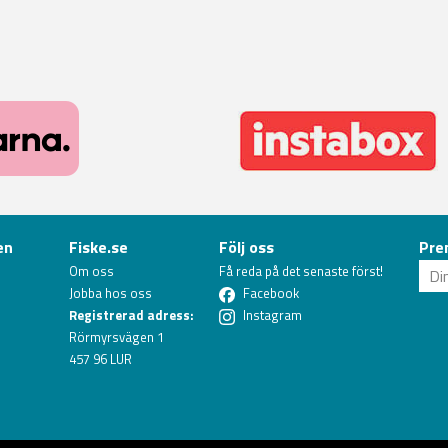
en
Fiske.se
Följ oss
Pre
Om oss
Få reda på det senaste först!
Jobba hos oss
Facebook
Registrerad adress:
Instagram
Rörmyrsvägen 1
457 96 LUR