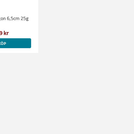
agon 6,5cm 25g
9 kr
KÖP