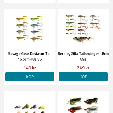
Savage Gear Deviator Tail
Berkley Zilla Tailswinger 18cm
16,5cm 48g SS
89g
149 kr
249 kr
KÖP
KÖP