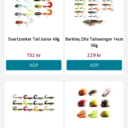
Svartzonker Tail Junior 49g
Berkley Zilla Tailswinger 14cm
56g
152 kr
229 kr
KÖP
KÖP