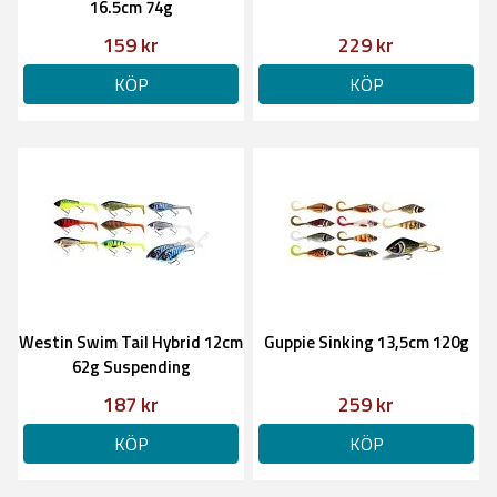
16.5cm 74g
159 kr
229 kr
KÖP
KÖP
Westin Swim Tail Hybrid 12cm
Guppie Sinking 13,5cm 120g
62g Suspending
187 kr
259 kr
KÖP
KÖP