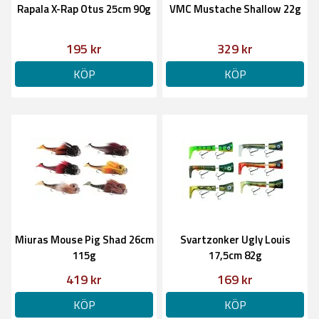
Rapala X-Rap Otus 25cm 90g
VMC Mustache Shallow 22g
195 kr
329 kr
KÖP
KÖP
Miuras Mouse Pig Shad 26cm
Svartzonker Ugly Louis
115g
17,5cm 82g
419 kr
169 kr
KÖP
KÖP