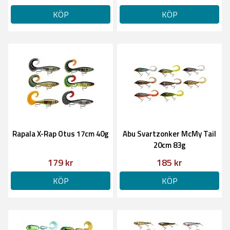
KÖP
KÖP
Rapala X-Rap Otus 17cm 40g
Abu Svartzonker McMy Tail
20cm 83g
179 kr
185 kr
KÖP
KÖP