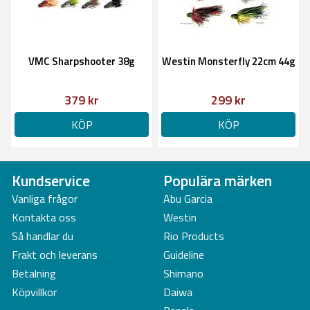
VMC Sharpshooter 38g
Westin Monsterfly 22cm 44g
379 kr
299 kr
KÖP
KÖP
Kundservice
Populära märken
Vanliga frågor
Abu Garcia
Kontakta oss
Westin
Så handlar du
Rio Products
Frakt och leverans
Guideline
Betalning
Shimano
Köpvillkor
Daiwa