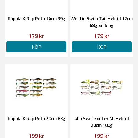
Rapala X-Rap Peto 14cm 39g
Westin Swim Tail Hybrid 12cm
68g Sinking
179 kr
179 kr
KÖP
KÖP
Rapala X-Rap Peto 20cm 83g
Abu Svartzonker McHybrid
20cm 100g
199 kr
199 kr