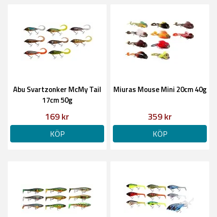
Abu Svartzonker McMy Tail
Miuras Mouse Mini 20cm 40g
17cm 50g
169 kr
359 kr
KÖP
KÖP