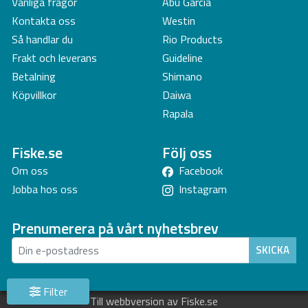
Vanliga frågor
Abu Garcia
Kontakta oss
Westin
Så handlar du
Rio Products
Frakt och leverans
Guideline
Betalning
Shimano
Köpvillkor
Daiwa
Rapala
Fiske.se
Följ oss
Om oss
Facebook
Jobba hos oss
Instagram
Prenumerera på vårt nyhetsbrev
SKICKA
Filter
Till webbversion av Fiske.se