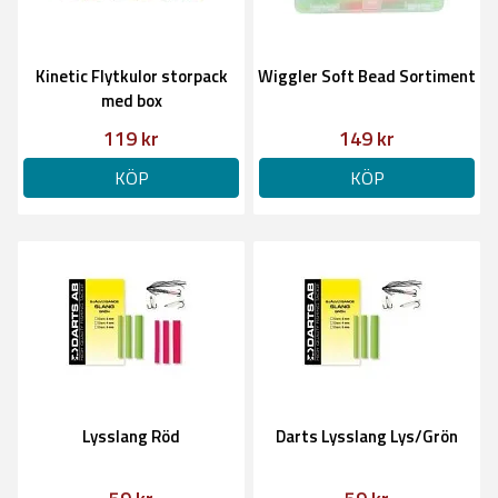
Kinetic Flytkulor storpack
Wiggler Soft Bead Sortiment
med box
119 kr
149 kr
KÖP
KÖP
Lysslang Röd
Darts Lysslang Lys/Grön