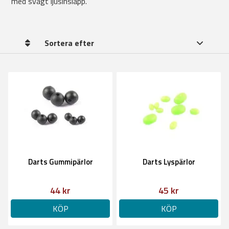
med svagt ljusinsläpp.
Sortera efter
Darts Gummipärlor
Darts Lyspärlor
44 kr
45 kr
KÖP
KÖP