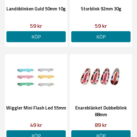
Landöblinken Guld 50mm 10g
Storblink 92mm 30g
59 kr
59 kr
KÖP
KÖP
Wiggler Mini Flash Led 55mm
Enareblänket Dubbelblink
88mm
49 kr
89 kr
KÖP
KÖP