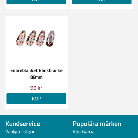
Enareblänket Blinkblänke
88mm
99 kr
KÖP
Kundservice
Populära märken
Vanliga frågor
Abu Garcia