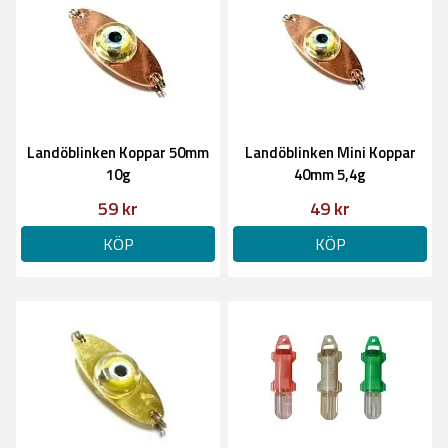
Landöblinken Koppar 50mm
Landöblinken Mini Koppar
10g
40mm 5,4g
59 kr
49 kr
KÖP
KÖP