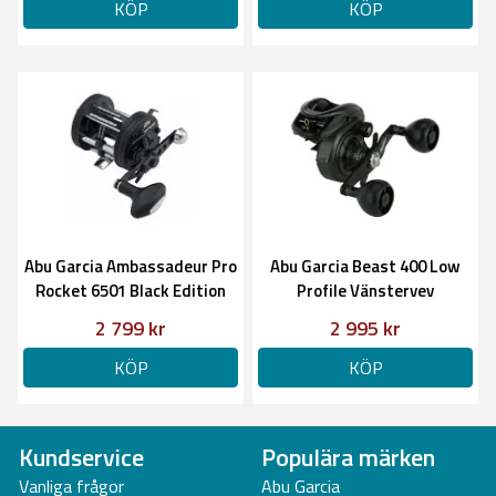
KÖP
KÖP
Abu Garcia Ambassadeur Pro
Abu Garcia Beast 400 Low
Rocket 6501 Black Edition
Profile Vänstervev
Vänster
2 799 kr
2 995 kr
KÖP
KÖP
Kundservice
Populära märken
Vanliga frågor
Abu Garcia