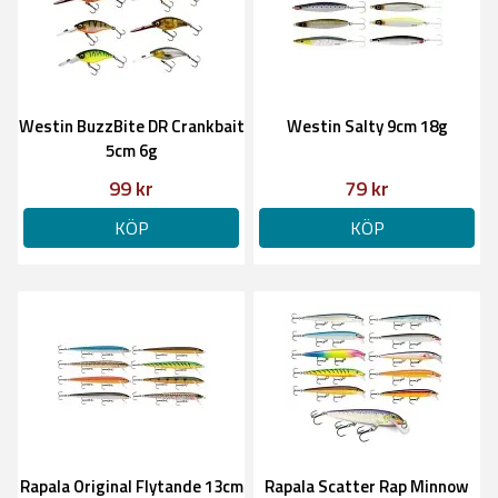
Westin BuzzBite DR Crankbait
Westin Salty 9cm 18g
5cm 6g
99 kr
79 kr
KÖP
KÖP
Rapala Original Flytande 13cm
Rapala Scatter Rap Minnow