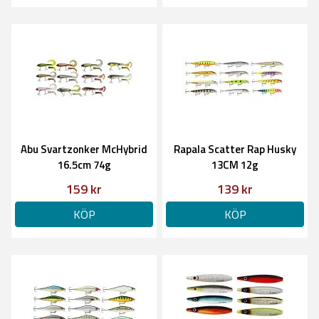
Abu Svartzonker McHybrid
Rapala Scatter Rap Husky
16.5cm 74g
13CM 12g
159 kr
139 kr
KÖP
KÖP