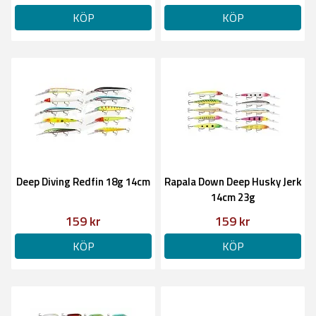
KÖP
KÖP
Deep Diving Redfin 18g 14cm
Rapala Down Deep Husky Jerk
14cm 23g
159 kr
159 kr
KÖP
KÖP