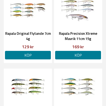
Rapala Original Flytande 7cm
Rapala Precision Xtreme
4g
Mavrik 11cm 15g
129 kr
169 kr
KÖP
KÖP