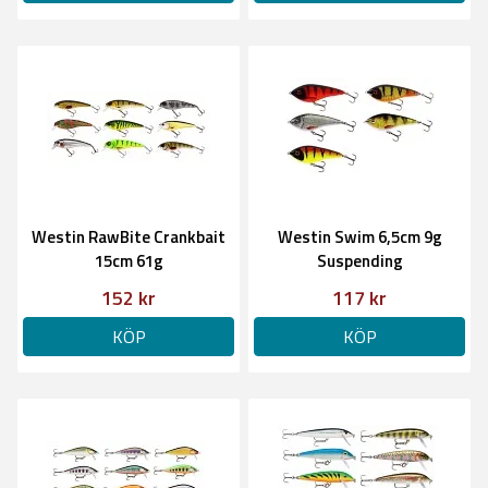
Westin RawBite Crankbait
Westin Swim 6,5cm 9g
15cm 61g
Suspending
152 kr
117 kr
KÖP
KÖP