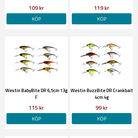
Boost
109 kr
119 kr
KÖP
KÖP
Westin BabyBite DR 6,5cm 13g
Westin BuzzBite DR Crankbait
F
4cm 4g
115 kr
99 kr
KÖP
KÖP