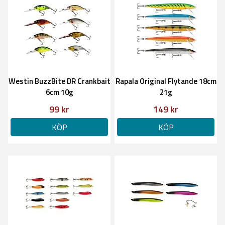
Westin BuzzBite DR Crankbait
Rapala Original Flytande 18cm
6cm 10g
21g
99 kr
149 kr
KÖP
KÖP