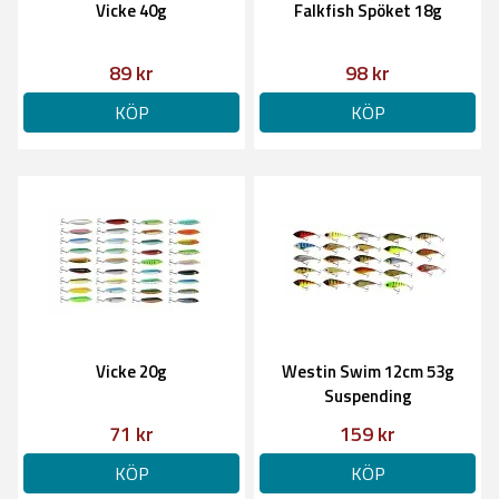
Vicke 40g
Falkfish Spöket 18g
89 kr
98 kr
KÖP
KÖP
Vicke 20g
Westin Swim 12cm 53g
Suspending
71 kr
159 kr
KÖP
KÖP