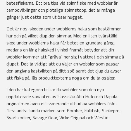
betesfiskarna. Ett bra tips vid spinnfiske med wobbler är
tempoväxlingar och plötsliga spinnstopp, det är många
gånger just detta som utlöser hugget.
Det är nos-skeden under wobblerns haka som bestämmer
hur och på vilket djup den simmar. Med en liten tvärställd
sked under wobblerns haka får betet en grundare gång,
medans en lång haksked i vinkel framåt betyder att din
wobbler kommer att "gräva" ner sig i vattnet och simma på
djupet. Det är viktigt att du väljer en wobbler som passar
den angivna kastvikten på ditt spö samt det djup du avser
att fiska på, läs produkttexterna noga om du är osäker.
I den här kategorin hittar du wobbler som den nya
uppdaterade varianten av klassiska Abu Hi-lo och Rapala
orginal men även ett varierande utbud av wobblers från
flera andra kända märken som Bomber, Falkfish, Strikepro,
Svartzonker, Savage Gear, Vicke Original och Westin.