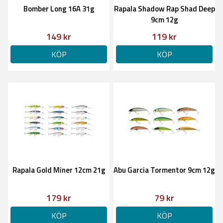
Bomber Long 16A 31g
Rapala Shadow Rap Shad Deep
9cm 12g
149 kr
119 kr
KÖP
KÖP
Rapala Gold Miner 12cm 21g
Abu Garcia Tormentor 9cm 12g
179 kr
79 kr
KÖP
KÖP