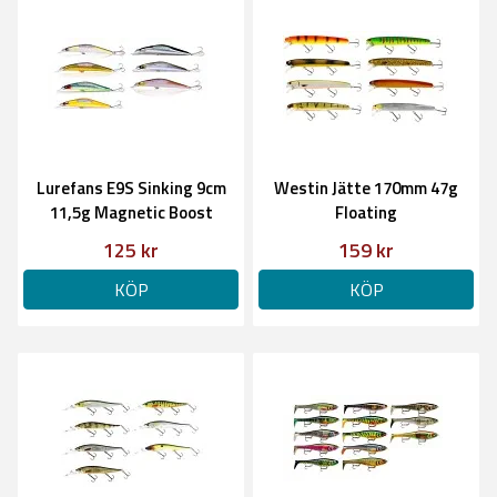
Lurefans E9S Sinking 9cm
Westin Jätte 170mm 47g
11,5g Magnetic Boost
Floating
125 kr
159 kr
KÖP
KÖP