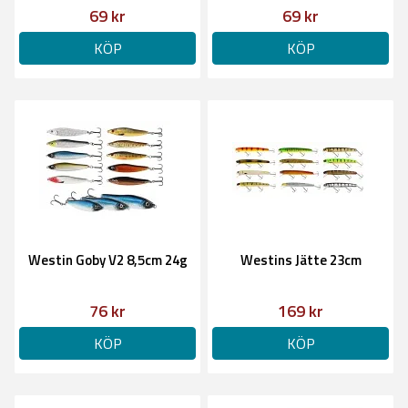
69 kr
69 kr
KÖP
KÖP
Westin Goby V2 8,5cm 24g
Westins Jätte 23cm
76 kr
169 kr
KÖP
KÖP