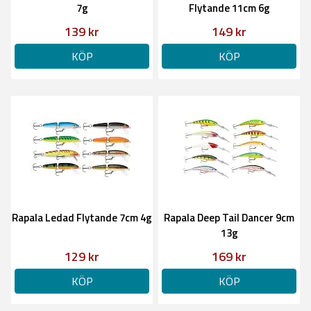
7g
Flytande 11cm 6g
139 kr
149 kr
KÖP
KÖP
Rapala Ledad Flytande 7cm 4g
Rapala Deep Tail Dancer 9cm
13g
129 kr
169 kr
KÖP
KÖP