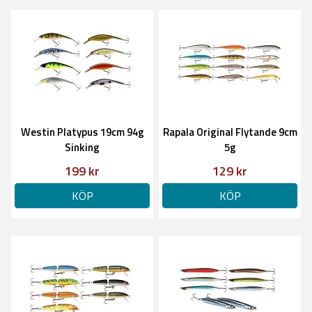
Westin Platypus 19cm 94g
Rapala Original Flytande 9cm
Sinking
5g
199 kr
129 kr
KÖP
KÖP