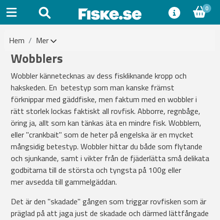
0
Hem
Mer
Wobblers
Wobbler kännetecknas av dess fiskliknande kropp och
hakskeden. En betestyp som man kanske främst
förknippar med gäddfiske, men faktum med en wobbler i
rätt storlek lockas faktiskt all rovfisk. Abborre, regnbåge,
öring ja, allt som kan tänkas äta en mindre fisk. Wobblern,
eller "crankbait" som de heter på engelska är en mycket
mångsidig betestyp. Wobbler hittar du både som flytande
och sjunkande, samt i vikter från de fjäderlätta små delikata
godbitarna till de största och tyngsta på 100g eller
mer avsedda till gammelgäddan.
Det är den "skadade" gången som triggar rovfisken som är
präglad på att jaga just de skadade och därmed lättfångade