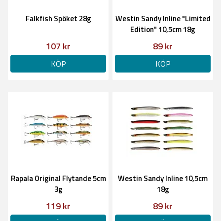
Falkfish Spöket 28g
Westin Sandy Inline "Limited
Edition" 10,5cm 18g
107 kr
89 kr
KÖP
KÖP
Rapala Original Flytande 5cm
Westin Sandy Inline 10,5cm
3g
18g
119 kr
89 kr