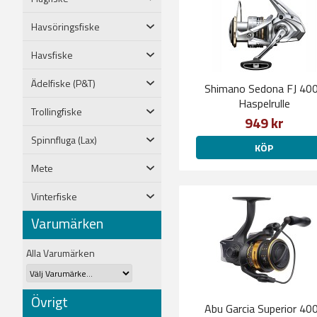
Havsöringsfiske
Havsfiske
Ädelfiske (P&T)
Shimano Sedona FJ 40
Haspelrulle
Trollingfiske
949 kr
Spinnfluga (Lax)
KÖP
Mete
Vinterfiske
Varumärken
Alla Varumärken
Övrigt
Abu Garcia Superior 40