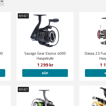
NYHET
00
Savage Gear Exorus 4000
Daiwa 23 Fu
Haspelrulle
Hasp
1 299 kr
1 1
KÖP
NYHET