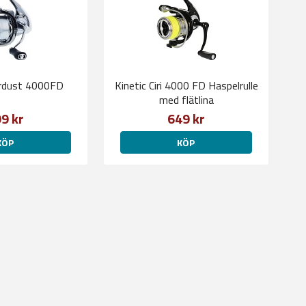
ardust 4000FD
Kinetic Ciri 4000 FD Haspelrulle
med flätlina
9 kr
649 kr
KÖP
KÖP