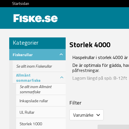
Startsidan
Kategorier
Storlek 4000
Fiskerullar
Haspelrullar i storlek 4000 är
De är optimala för gädda, hav
Se allt inom Fiskerullar
påfrestningar.
Allmänt
Lagom längd på spö: 8-12ft
sommarfiske
Se allt inom Allmänt
sommarfiske
Inkapslade rullar
Filter
UL Rullar
Varumärke
Storlek 1000