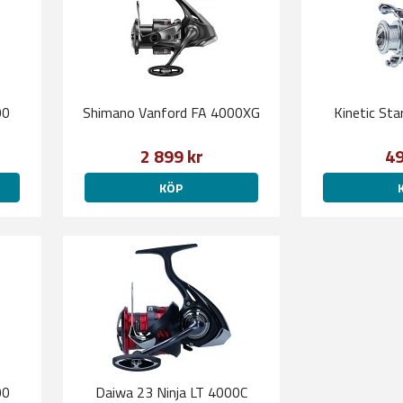
00
Shimano Vanford FA 4000XG
Kinetic St
2 899 kr
49
KÖP
00
Daiwa 23 Ninja LT 4000C