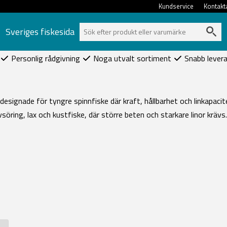
Kundservice
Kontakt
Sveriges fiskesida
Personlig rådgivning
Noga utvalt sortiment
Snabb lever
 designade för tyngre spinnfiske där kraft, hållbarhet och linkapacit
söring, lax och kustfiske, där större beten och starkare linor krävs