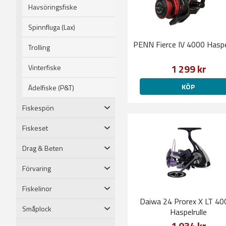
Havsöringsfiske
Spinnfluga (Lax)
PENN Fierce IV 4000 Haspel
Trolling
1 299 kr
Vinterfiske
KÖP
Ädelfiske (P&T)
Fiskespön
Fiskeset
Drag & Beten
Förvaring
Fiskelinor
Daiwa 24 Prorex X LT 40
Småplock
Haspelrulle
1 034 kr