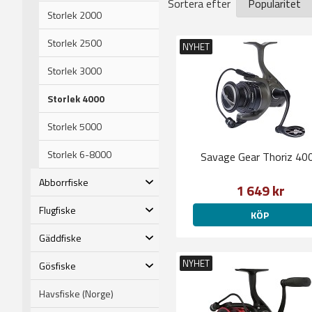
Sortera efter
Storlek 2000
Storlek 2500
NYHET
Storlek 3000
Storlek 4000
Storlek 5000
Storlek 6-8000
Savage Gear Thoriz 40
Abborrfiske
1 649 kr
Flugfiske
KÖP
Gäddfiske
NYHET
Gösfiske
Havsfiske (Norge)