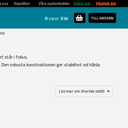
a oss
Köpvillkor
Våra syskonbutiker
0
varor,
0 kr
TILL KASSAN
ans
et står i fokus.
. Den robusta konstruktionen ger stabilitet vid hårda
Läs mer om Storlek 4000