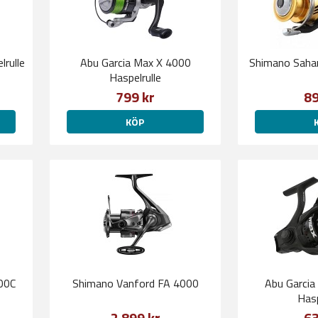
rulle
Abu Garcia Max X 4000
Shimano Sahar
Haspelrulle
799 kr
89
KÖP
00C
Shimano Vanford FA 4000
Abu Garcia
Hasp
2 899 kr
63