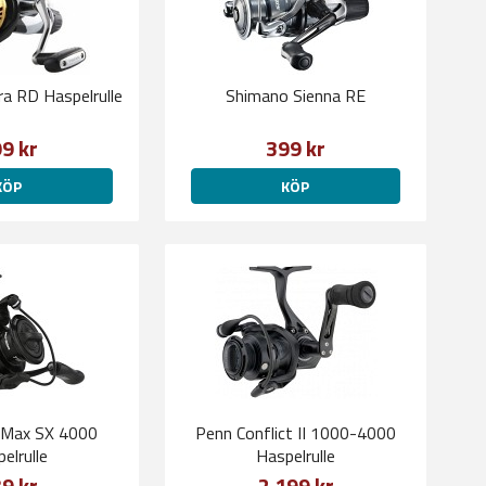
a RD Haspelrulle
Shimano Sienna RE
9 kr
399 kr
KÖP
KÖP
 Max SX 4000
Penn Conflict II 1000-4000
elrulle
Haspelrulle
9 kr
2 199 kr