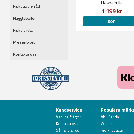
Haspelrulle
Fisketips & råd
1 199 kr
Huggtabellen
KÖP
Fiskeknutar
Presentkort
Kontakta oss
Kundservice
Populära märk
Vanliga frågor
Abu Garcia
Kontakta oss
Westin
Så handlar du
Rio Products