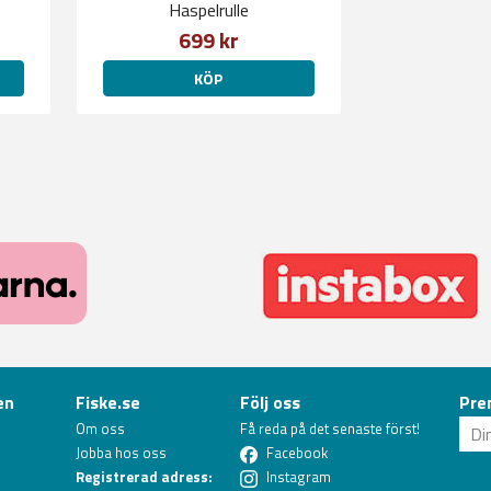
Haspelrulle
699 kr
KÖP
en
Fiske.se
Följ oss
Pre
Om oss
Få reda på det senaste först!
Jobba hos oss
Facebook
Registrerad adress:
Instagram