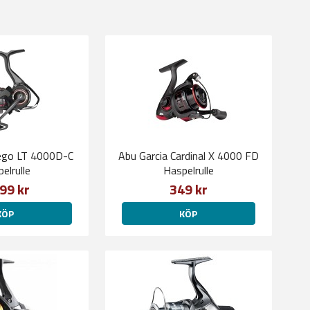
ego LT 4000D-C
Abu Garcia Cardinal X 4000 FD
elrulle
Haspelrulle
99 kr
349 kr
KÖP
KÖP