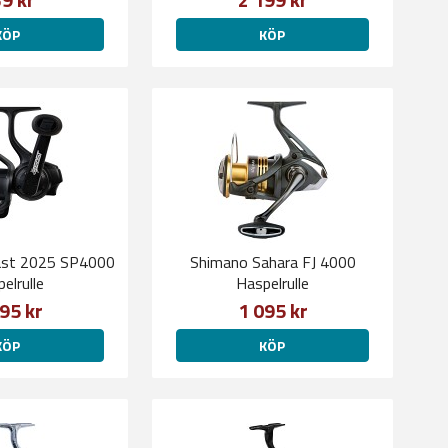
KÖP
KÖP
ast 2025 SP4000
Shimano Sahara FJ 4000
elrulle
Haspelrulle
95 kr
1 095 kr
KÖP
KÖP