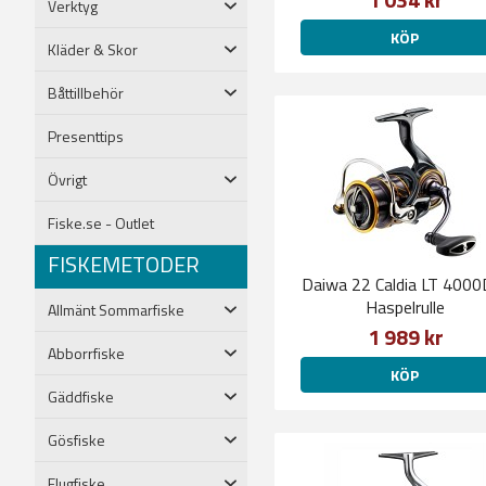
Verktyg
KÖP
Kläder & Skor
Båttillbehör
Presenttips
Övrigt
Fiske.se - Outlet
FISKEMETODER
Daiwa 22 Caldia LT 4000
Haspelrulle
Allmänt Sommarfiske
1 989 kr
Abborrfiske
KÖP
Gäddfiske
Gösfiske
Flugfiske