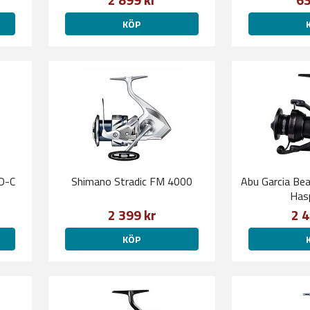
KÖP
D-C
Shimano Stradic FM 4000
Abu Garcia Be
Hasp
2 399 kr
2 4
KÖP