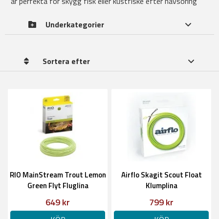
är perfekta för skygg fisk eller kustfiske efter havsöring
Underkategorier
Sortera efter
RIO MainStream Trout Lemon
Airflo Skagit Scout Float
Green Flyt Fluglina
Klumplina
649 kr
799 kr