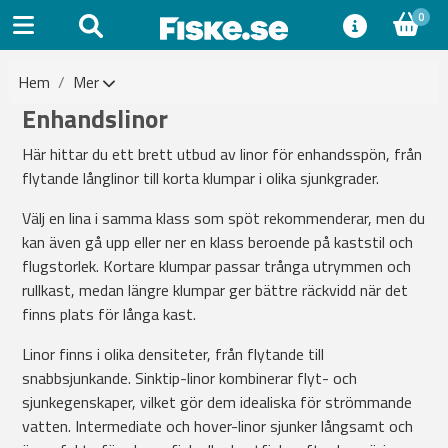
0
Hem
Mer
Enhandslinor
Här hittar du ett brett utbud av linor för enhandsspön, från
flytande långlinor till korta klumpar i olika sjunkgrader.
Välj en lina i samma klass som spöt rekommenderar, men du
kan även gå upp eller ner en klass beroende på kaststil och
flugstorlek. Kortare klumpar passar trånga utrymmen och
rullkast, medan längre klumpar ger bättre räckvidd när det
finns plats för långa kast.
Linor finns i olika densiteter, från flytande till
snabbsjunkande. Sinktip-linor kombinerar flyt- och
sjunkegenskaper, vilket gör dem idealiska för strömmande
vatten. Intermediate och hover-linor sjunker långsamt och