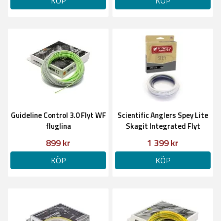
KÖP
KÖP
Guideline Control 3.0 Flyt WF
Scientific Anglers Spey Lite
fluglina
Skagit Integrated Flyt
899 kr
1 399 kr
KÖP
KÖP