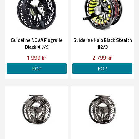
Guideline NOVA Flugrulle
Guideline Halo Black Stealth
Black # 7/9
#2/3
1 999 kr
2 799 kr
KÖP
KÖP