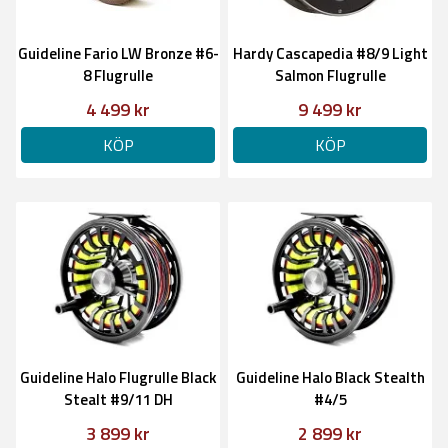
Guideline Fario LW Bronze #6-
Hardy Cascapedia #8/9 Light
8 Flugrulle
Salmon Flugrulle
4 499 kr
9 499 kr
KÖP
KÖP
Guideline Halo Flugrulle Black
Guideline Halo Black Stealth
Stealt #9/11 DH
#4/5
3 899 kr
2 899 kr