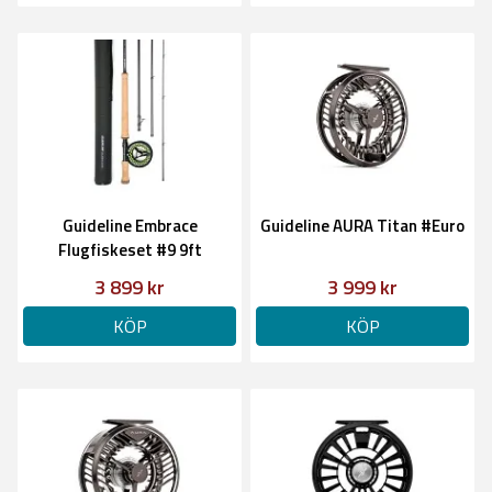
Guideline Embrace
Guideline AURA Titan #Euro
Flugfiskeset #9 9ft
3 899 kr
3 999 kr
KÖP
KÖP