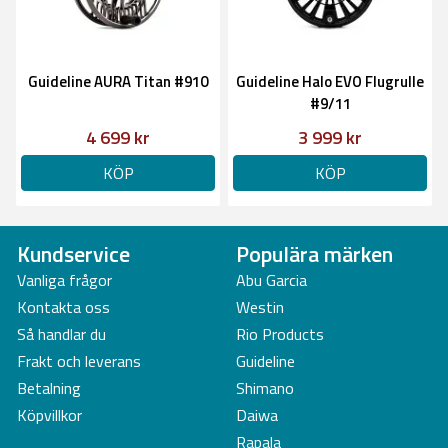
Guideline AURA Titan #910
Guideline Halo EVO Flugrulle
#9/11
4 699 kr
3 999 kr
KÖP
KÖP
Kundservice
Populära märken
Vanliga frågor
Abu Garcia
Kontakta oss
Westin
Så handlar du
Rio Products
Frakt och leverans
Guideline
Betalning
Shimano
Köpvillkor
Daiwa
Rapala