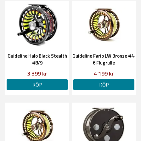
Guideline Halo Black Stealth
Guideline Fario LW Bronze #4-
#8/9
6 Flugrulle
3 399 kr
4 199 kr
KÖP
KÖP