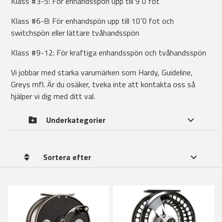
Klass #3-5: För enhandsspön upp till 9´0 fot
Klass #6-8: För enhandspön upp till 10´0 fot och
switchspön eller lättare tvåhandsspön
Klass #9-12: För kraftiga enhandsspön och tvåhandsspön
Vi jobbar med starka varumärken som Hardy, Guideline,
Greys mfl. Är du osäker, tveka inte att kontakta oss så
hjälper vi dig med ditt val.
Underkategorier
Sortera efter