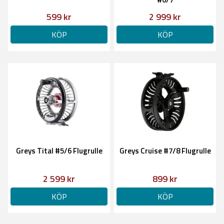
599 kr
2 999 kr
KÖP
KÖP
Greys Tital #5/6 Flugrulle
Greys Cruise #7/8 Flugrulle
2 599 kr
899 kr
KÖP
KÖP