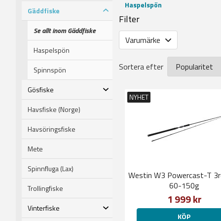
Haspelspön
Gäddfiske
Filter
Se allt inom Gäddfiske
Varumärke
Haspelspön
Sortera efter
Spinnspön
Gösfiske
NYHET
Havsfiske (Norge)
Havsöringsfiske
Mete
Spinnfluga (Lax)
Westin W3 Powercast-T 3rd
60-150g
Trollingfiske
1 999 kr
Vinterfiske
KÖP