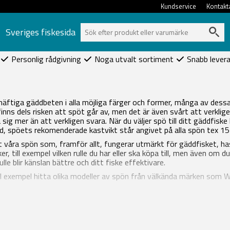
Kundservice
Kontakt
Sveriges fiskesida
Personlig rådgivning
Noga utvalt sortiment
Snabb lever
äftiga gäddbeten i alla möjliga färger och former, många av dessa
finns dels risken att spöt går av, men det är även svårt att verkli
 sig mer än att verkligen svara. När du väljer spö till ditt gäddfiske
ed, spöets rekomenderade kastvikt står angivet på alla spön tex 
t våra spön som, framför allt, fungerar utmärkt för gäddfisket, has
aker, till exempel vilken rulle du har eller ska köpa till, men även om
le blir känslan bättre och ditt fiske effektivare.
ill exempel hitta olika modeller av spön från välkända märken som 