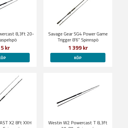
ercast 8,3ft 20-
Savage Gear SG4 Power Game
aspelspö
Trigger 8'6'' Spinnspö
5 kr
1 399 kr
KÖP
KÖP
EAST X2 8ft XXH
Westin W2 Powercast T 8,3ft