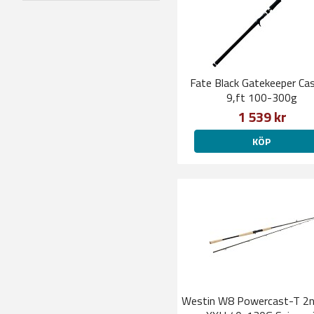
Fate Black Gatekeeper Ca
9,ft 100-300g
1 539 kr
KÖP
Westin W8 Powercast-T 2n