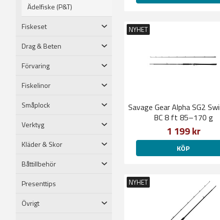
Ädelfiske (P&T)
Fiskeset
NYHET
Drag & Beten
Förvaring
Fiskelinor
Småplock
Savage Gear Alpha SG2 Sw
BC 8 ft 85–170 g
Verktyg
1 199 kr
Kläder & Skor
KÖP
Båttillbehör
NYHET
Presenttips
Övrigt