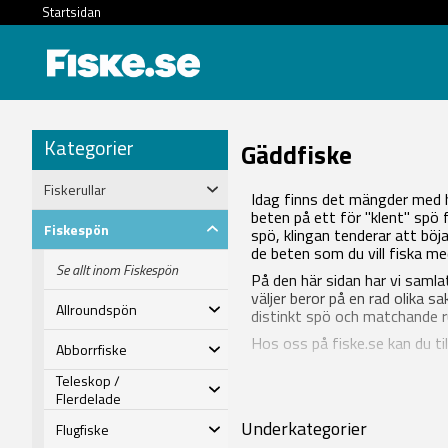
Startsidan
Kategorier
Gäddfiske
Fiskerullar
Idag finns det mängder med h
beten på ett för "klent" spö 
Fiskespön
spö, klingan tenderar att böja
de beten som du vill fiska m
Se allt inom Fiskespön
På den här sidan har vi samla
väljer beror på en rad olika s
Allroundspön
distinkt spö och matchande rul
Hos oss på fiske.se kan du t
Abborrfiske
Teleskop /
Flerdelade
Underkategorier
Flugfiske