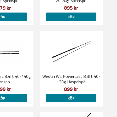
 Spinnspö
20-80g Spinnspö
79 kr
895 kr
KÖP
KÖP
ast 8,4ft 40-140g
Westin W2 Powercast 8,3ft 40-
nnspö
130g Haspelspö
99 kr
899 kr
KÖP
KÖP