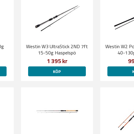
0g
Westin W3 UltraStick 2ND 7ft
Westin W2 Po
15-50g Haspelspö
40-130g
1 395 kr
99
KÖP