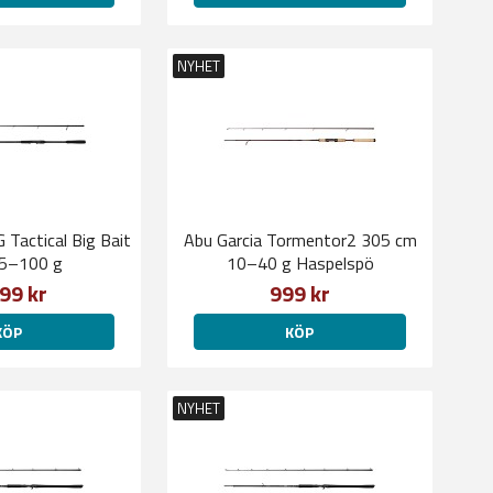
NYHET
 Tactical Big Bait
Abu Garcia Tormentor2 305 cm
35–100 g
10–40 g Haspelspö
99 kr
999 kr
KÖP
KÖP
NYHET