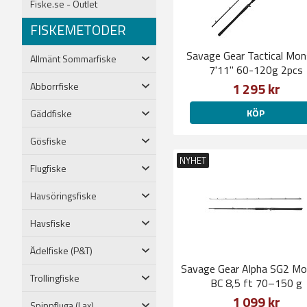
Fiske.se - Outlet
FISKEMETODER
Savage Gear Tactical Mon
Allmänt Sommarfiske
7'11'' 60-120g 2pcs
1 295 kr
Abborrfiske
KÖP
Gäddfiske
Gösfiske
NYHET
Flugfiske
Havsöringsfiske
Havsfiske
Ädelfiske (P&T)
Savage Gear Alpha SG2 Mo
Trollingfiske
BC 8,5 ft 70–150 g
1 099 kr
Spinnfluga (Lax)