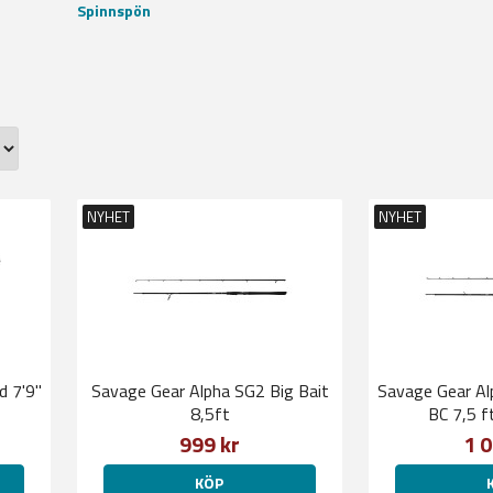
Spinnspön
NYHET
NYHET
 7'9''
Savage Gear Alpha SG2 Big Bait
Savage Gear Al
8,5ft
BC 7,5 
999 kr
1 0
KÖP