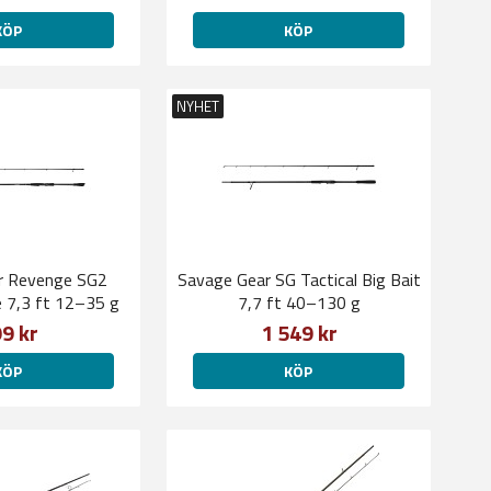
KÖP
KÖP
NYHET
r Revenge SG2
Savage Gear SG Tactical Big Bait
7,3 ft 12–35 g
7,7 ft 40–130 g
9 kr
1 549 kr
KÖP
KÖP