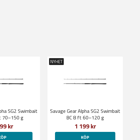
NYHET
pha SG2 Swimbait
Savage Gear Alpha SG2 Swimbait
ft 70–150 g
BC 8 ft 60–120 g
99 kr
1 199 kr
KÖP
KÖP