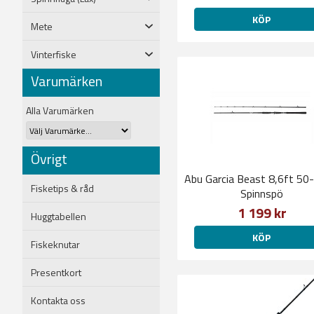
KÖP
Mete
Vinterfiske
Varumärken
Alla Varumärken
Övrigt
Abu Garcia Beast 8,6ft 50
Fisketips & råd
Spinnspö
1 199 kr
Huggtabellen
KÖP
Fiskeknutar
Presentkort
Kontakta oss