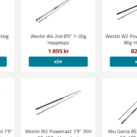
sting
Westin W4 2nd 8'0'' 7-30g
Westin W2 Pow
Haspelspö
80g H
1 895 kr
82
KÖP
d 7'9"
Westin W2 Powercast 7'9" 3XH
Abu Garcia B