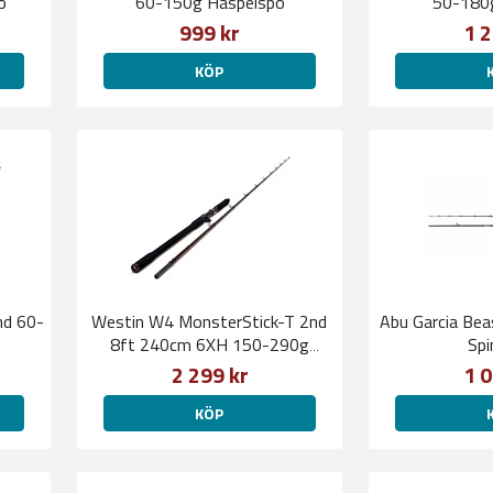
ö
60-150g Haspelspö
50-180g
999 kr
1 2
KÖP
nd 60-
Westin W4 MonsterStick-T 2nd
Abu Garcia Be
8ft 240cm 6XH 150-290g
Spi
1+1sec
2 299 kr
1 0
KÖP