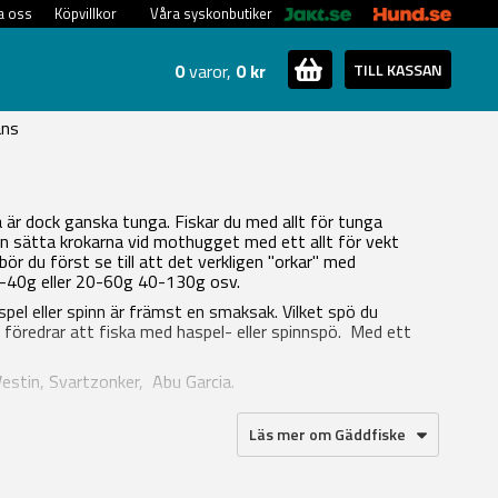
a oss
Köpvillkor
Våra syskonbutiker
0
varor,
0 kr
TILL KASSAN
ans
 är dock ganska tunga. Fiskar du med allt för tunga
gen sätta krokarna vid mothugget med ett allt för vekt
 bör du först se till att det verkligen "orkar" med
15-40g eller 20-60g 40-130g osv.
pel eller spinn är främst en smaksak. Vilket spö du
 du föredrar att fiska med haspel- eller spinnspö. Med ett
Westin, Svartzonker, Abu Garcia.
Läs mer om Gäddfiske