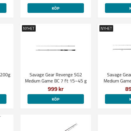
KÖP
NYHET
NYHET
-200g
Savage Gear Revenge SG2
Savage Gea
Medium Game BC 7 ft 15–45 g
Medium Game 
999 kr
89
KÖP