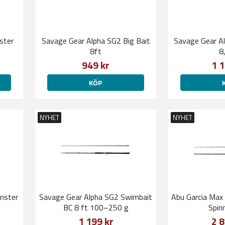
ster
Savage Gear Alpha SG2 Big Bait
Savage Gear A
8ft
8
949 kr
1 1
KÖP
NYHET
NYHET
nster
Savage Gear Alpha SG2 Swimbait
Abu Garcia Max
BC 8 ft 100–250 g
Spin
1 199 kr
2 8