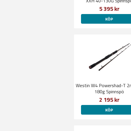
XXH 40-130G Spinnsp
5 395 kr
KÖP
Westin W4 Powershad-T 2
180g Spinnspö
2 195 kr
KÖP