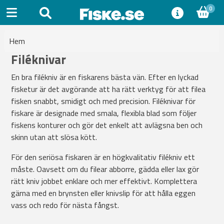
0
Hem
Filéknivar
En bra filékniv är en fiskarens bästa vän. Efter en lyckad
fisketur är det avgörande att ha rätt verktyg för att filea
fisken snabbt, smidigt och med precision. Filéknivar för
fiskare är designade med smala, flexibla blad som följer
fiskens konturer och gör det enkelt att avlägsna ben och
skinn utan att slösa kött.
För den seriösa fiskaren är en högkvalitativ filékniv ett
måste. Oavsett om du filear abborre, gädda eller lax gör
rätt kniv jobbet enklare och mer effektivt. Komplettera
gärna med en brynsten eller knivslip för att hålla eggen
vass och redo för nästa fångst.