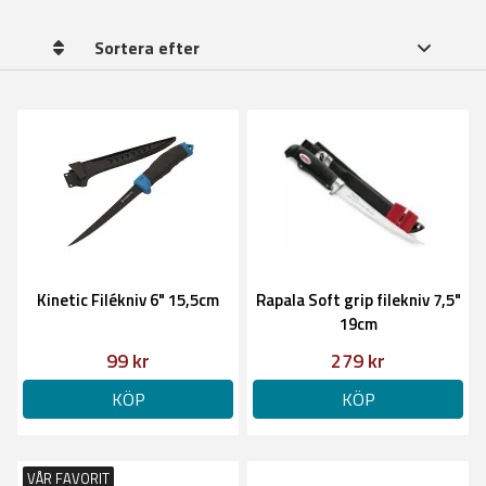
Sortera efter
Kinetic Filékniv 6" 15,5cm
Rapala Soft grip filekniv 7,5"
19cm
99 kr
279 kr
KÖP
KÖP
VÅR FAVORIT