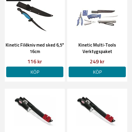
Kinetic Filékniv med sked 6,5"
Kinetic Multi-Tools
16cm
Verktygspaket
116 kr
249 kr
KÖP
KÖP