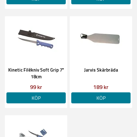
Kinetic Filékniv Soft Grip 7"
Jarvis Skärbräda
18cm
99 kr
189 kr
KÖP
KÖP