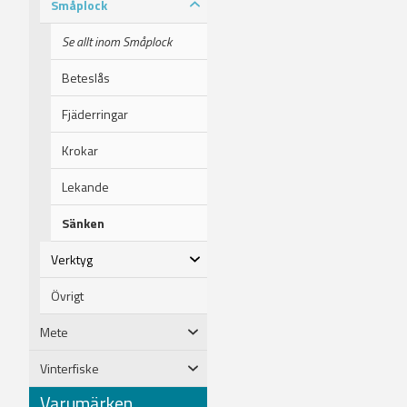
Småplock
Se allt inom Småplock
Beteslås
Fjäderringar
Krokar
Lekande
Sänken
Verktyg
Övrigt
Mete
Vinterfiske
Varumärken