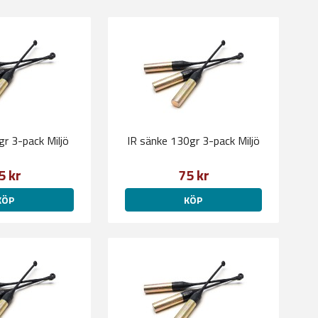
gr 3-pack Miljö
IR sänke 130gr 3-pack Miljö
5 kr
75 kr
KÖP
KÖP