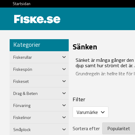
Startsidan
Kategorier
Sänken
Fiskerullar
Sänket är många gånger den vi
djup samt hur strömt det är. Ä
Fiskespön
Grundregeln är: hellre lite f
Fiskeset
Drag & Beten
Filter
Förvaring
Varumärke
Fiskelinor
Sortera efter
Småplock