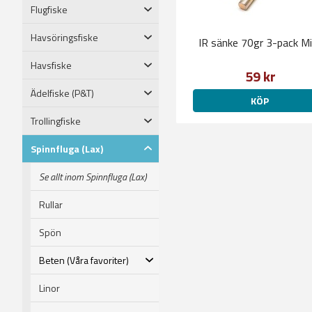
Flugfiske
Havsöringsfiske
IR sänke 70gr 3-pack Mi
Havsfiske
59 kr
Ädelfiske (P&T)
KÖP
Trollingfiske
Spinnfluga (Lax)
Se allt inom Spinnfluga (Lax)
Rullar
Spön
Beten (Våra favoriter)
Linor