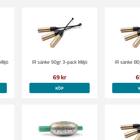
iljö
IR sänke 90gr 3-pack Miljö
IR sänke 80
69 kr
6
KÖP