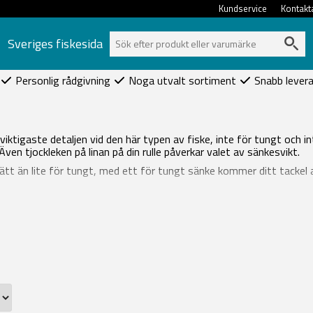
Kundservice
Kontakt
Sveriges fiskesida
Personlig rådgivning
Noga utvalt sortiment
Snabb lever
ktigaste detaljen vid den här typen av fiske, inte för tungt och int
ven tjockleken på linan på din rulle påverkar valet av sänkesvikt.
ör lätt än lite för tungt, med ett för tungt sänke kommer ditt tacke