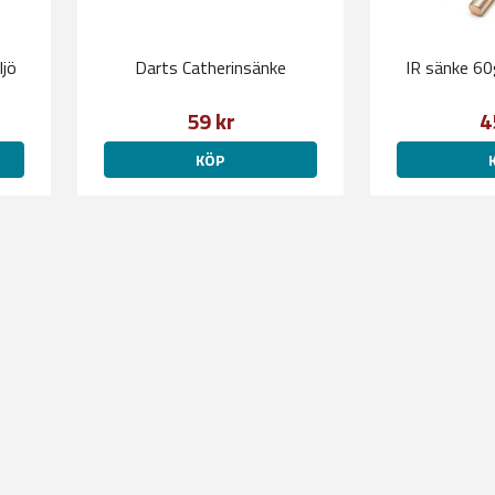
ljö
Darts Catherinsänke
IR sänke 60
59 kr
4
KÖP