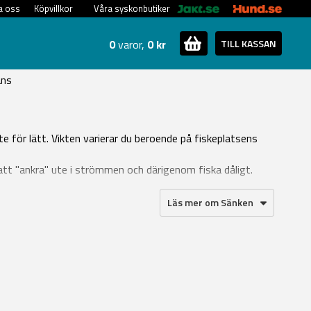
a oss
Köpvillkor
Våra syskonbutiker
0
varor,
0 kr
TILL KASSAN
ans
e för lätt. Vikten varierar du beroende på fiskeplatsens
l att "ankra" ute i strömmen och därigenom fiska dåligt.
Läs mer om Sänken