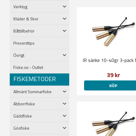
Verktyg
Kläder & Skor
Båttillbehör
Presenttips
Övrigt
IR sänke 10-40gr 3-pack M
Fiske.se - Outlet
39 kr
FISKEMETODER
KÖP
Allmänt Sommarfiske
Abborrfiske
Gäddfiske
Gösfiske