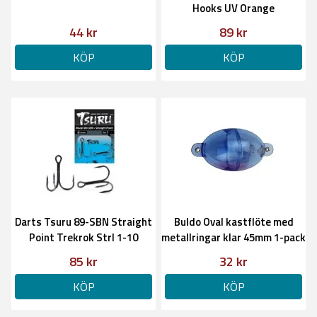
Hooks UV Orange
44 kr
89 kr
KÖP
KÖP
Darts Tsuru 89-SBN Straight
Buldo Oval kastflöte med
Point Trekrok Strl 1-10
metallringar klar 45mm 1-pack
85 kr
32 kr
KÖP
KÖP