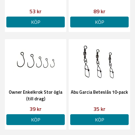
53 kr
89 kr
KÖP
KÖP
Owner Enkelkrok Stor ögla
Abu Garcia Beteslås 10-pack
(till drag)
39 kr
35 kr
KÖP
KÖP