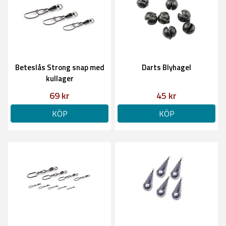
Beteslås Strong snap med
Darts Blyhagel
kullager
69 kr
45 kr
KÖP
KÖP