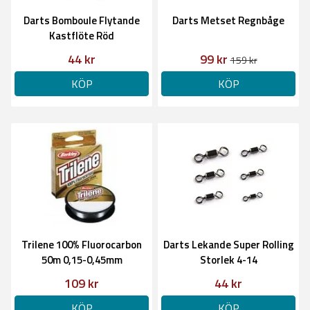
Darts Bomboule Flytande
Darts Metset Regnbåge
Kastflöte Röd
44 kr
99 kr
159 kr
KÖP
KÖP
Trilene 100% Fluorocarbon
Darts Lekande Super Rolling
50m 0,15-0,45mm
Storlek 4-14
109 kr
44 kr
KÖP
KÖP