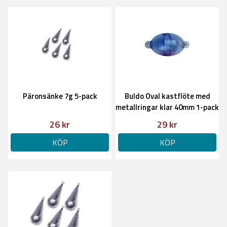
Päronsänke 7g 5-pack
Buldo Oval kastflöte med
metallringar klar 40mm 1-pack
26 kr
29 kr
KÖP
KÖP