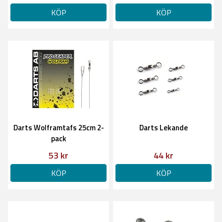
KÖP
KÖP
Darts Wolframtafs 25cm 2-
Darts Lekande
pack
53 kr
44 kr
KÖP
KÖP