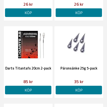
26 kr
26 kr
KÖP
KÖP
Darts Titantafs 20cm 2-pack
Päronsänke 25g 5-pack
85 kr
35 kr
KÖP
KÖP