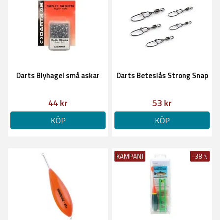
Darts Blyhagel små askar
Darts Beteslås Strong Snap
44 kr
53 kr
KÖP
KÖP
KAMPANJ
-38 %