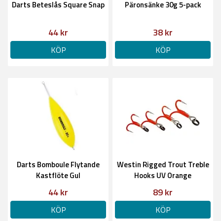
Darts Beteslås Square Snap
Päronsänke 30g 5-pack
44 kr
38 kr
KÖP
KÖP
Darts Bomboule Flytande
Westin Rigged Trout Treble
Kastflöte Gul
Hooks UV Orange
44 kr
89 kr
KÖP
KÖP