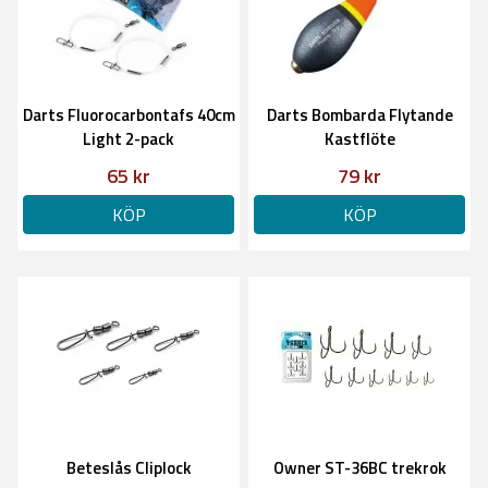
Darts Fluorocarbontafs 40cm
Darts Bombarda Flytande
Light 2-pack
Kastflöte
65 kr
79 kr
KÖP
KÖP
Beteslås Cliplock
Owner ST-36BC trekrok