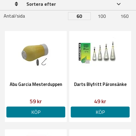
Sortera efter
Antal/sida
60
100
160
Abu Garcia Mesterduppen
Darts Blyfritt Päronsänke
59 kr
49 kr
KÖP
KÖP