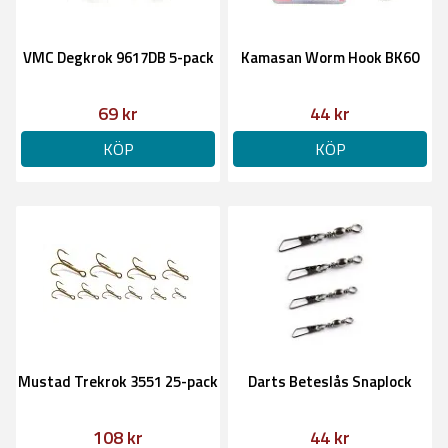
VMC Degkrok 9617DB 5-pack
Kamasan Worm Hook BK60
69 kr
44 kr
KÖP
KÖP
Mustad Trekrok 3551 25-pack
Darts Beteslås Snaplock
108 kr
44 kr