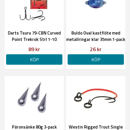
Darts Tsuru 79-CBN Curved
Buldo Oval kastflöte med
Point Trekrok Strl 1-10
metallringar klar 35mm 1-pack
89 kr
26 kr
KÖP
KÖP
Päronsänke 80g 3-pack
Westin Rigged Trout Single