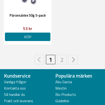
Päronsänke 50g 5-pack
53 kr
KÖP
1
2
Kundservice
Populära märken
Vanliga frågor
Abu Garcia
Kontakta oss
Westin
Så handlar du
Rio Products
Frakt och leverans
Guideline