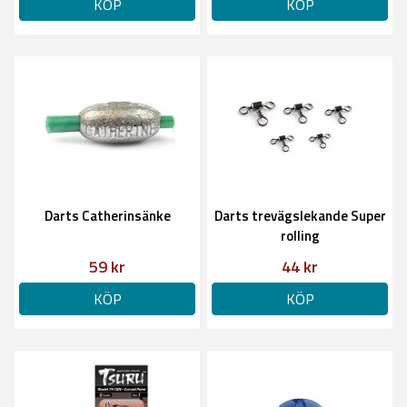
KÖP
KÖP
Darts Catherinsänke
Darts trevägslekande Super
rolling
59 kr
44 kr
KÖP
KÖP