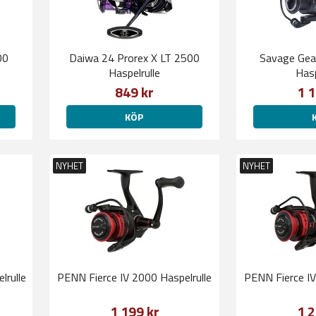
00
Daiwa 24 Prorex X LT 2500
Savage Gea
Haspelrulle
Hasp
849 kr
1 1
KÖP
NYHET
NYHET
lrulle
PENN Fierce IV 2000 Haspelrulle
PENN Fierce IV
1 199 kr
1 2