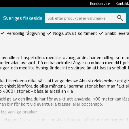
Kundservice
Kontakt
Sveriges fiskesida
Personlig rådgivning
Noga utvalt sortiment
Snabb lever
v rulle är haspelrullen, med lite övning är det här en rulltyp som är
undersidan av spöt. På en haspelrulle fångar du in linan med ditt pe
inger, och med lite övning är det inte svårare än att kasta snöboll. 
olika tillverkarna olika sätt att ange dessa: Abu storleksordnar en
t enkelt jämföra de olika märkena i samma storlek kan man faktisk 
4000 i storlek - båda är alltså en 4:a
illräckligt av den lina du har för avsikt att använda, 100 meter kan
nan blir för kort vid eventuella trassel eller bottenapp.
tre vanliga orsaker:
ssel uppstår är att linan ej är sträckt när du påbörjar invevningen 
 och har bildat en ögla. Allt är frid och fröjd under invevningen til