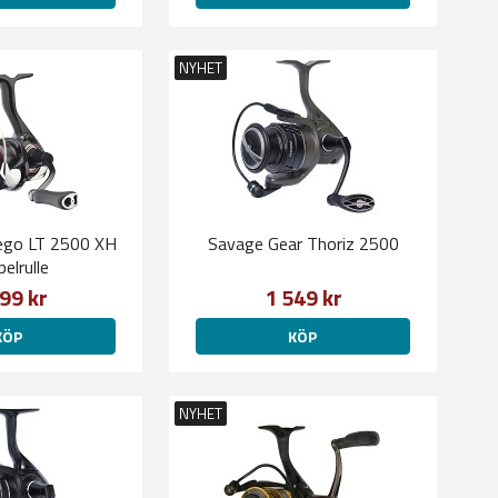
NYHET
ego LT 2500 XH
Savage Gear Thoriz 2500
elrulle
99 kr
1 549 kr
KÖP
KÖP
NYHET