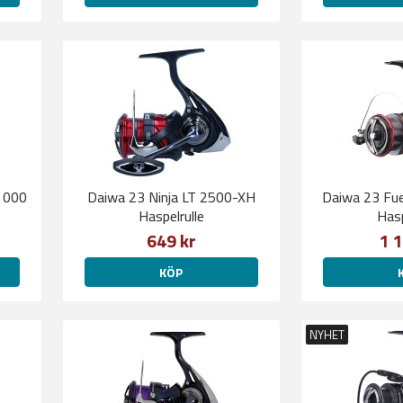
1000
Daiwa 23 Ninja LT 2500-XH
Daiwa 23 Fu
Haspelrulle
Hasp
649 kr
1 1
KÖP
NYHET