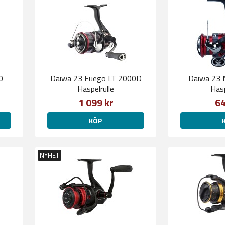
0
Daiwa 23 Fuego LT 2000D
Daiwa 23 
Haspelrulle
Hasp
1 099 kr
64
KÖP
NYHET