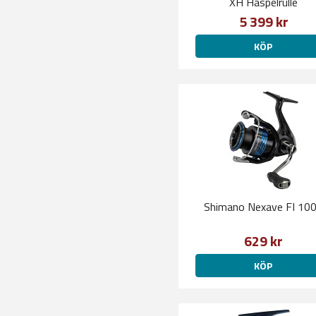
XH Haspelrulle
5 399 kr
KÖP
Shimano Nexave FI 10
629 kr
KÖP