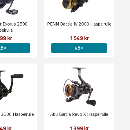
r Exorus 2500
PENN Battle IV 2000 Haspelrulle
elrulle
99 kr
1 549 kr
KÖP
KÖP
 2500 Haspelrulle
Abu Garcia Revo X Haspelrulle
49 kr
1 399 kr