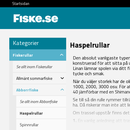
Startsidan
Kategorier
Haspelrullar
Fiskerullar
Den absolut vanligaste typen a
konstruerad för att sitta på 
Se allt inom Fiskerullar
Linan lämnar spolen via ditt f
tycke och smak.
Allmänt sommarfiske
När du väljer storlek har de 
1000, 2000, 3000 osv. För at
Abborrfiske
40 jämförbar med en Shimano 
Se till så din rulle rymmer t
Se allt inom Abborrfiske
ha. Då riskerar man inte att li
Om trassel uppstår finns det 
Haspelrullar
1.
En vanlig anledning att tra
Spinnrullar
som lindas upp lägger sig löst