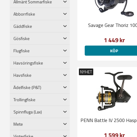
Allmänt Sommarfiske
Abborrfiske
Savage Gear Thoriz 10
Gäddfiske
Gösfiske
1 449 kr
Flugfiske
KÖP
Havsöringsfiske
NYHET
Havsfiske
Ädelfiske (P&T)
Trollingfiske
Spinnfluga (Lax)
PENN Battle IV 2500 Haspe
Mete
1 599 kr
Vinterfiske