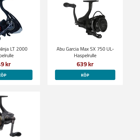
Ninja LT 2000
Abu Garcia Max SX 750 UL-
elrulle
Haspelrulle
9 kr
639 kr
KÖP
KÖP