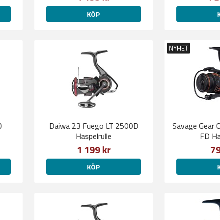
KÖP
NYHET
0
Daiwa 23 Fuego LT 2500D
Savage Gear 
Haspelrulle
FD Ha
1 199 kr
79
KÖP