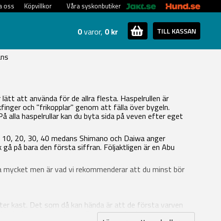
a oss
Köpvillkor
Våra syskonbutiker
0
varor,
0 kr
TILL KASSAN
ans
 lätt att använda för de allra flesta. Haspelrullen är
kfinger och "frikopplar" genom att fälla över bygeln.
På alla haspelrullar kan du byta sida på veven efter eget
ligt: 10, 20, 30, 40 medans Shimano och Daiwa anger
gå på bara den första siffran. Följaktligen är en Abu
 låta mycket men är vad vi rekommenderar att du minst bör
efter kast. Det som då kan hända är att de första varven
ls du ska kasta nästa kast... Den lösa öglan kommer ställa