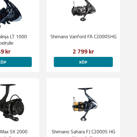
Ninja LT 1000
Shimano Vanford FA C2000SHG
elrulle
9 kr
2 799 kr
KÖP
KÖP
 Max SX 2000
Shimano Sahara FJ C2000S HG