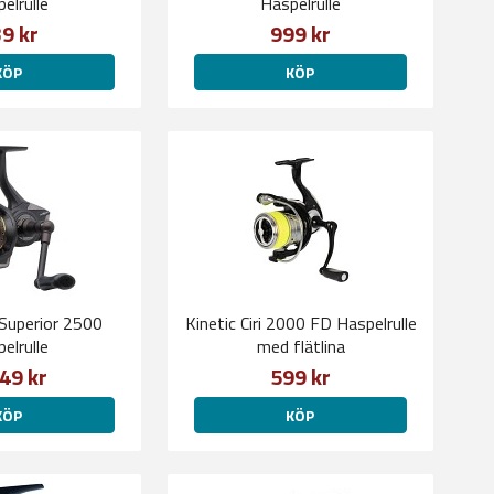
elrulle
Haspelrulle
9 kr
999 kr
KÖP
KÖP
 Superior 2500
Kinetic Ciri 2000 FD Haspelrulle
elrulle
med flätlina
49 kr
599 kr
KÖP
KÖP