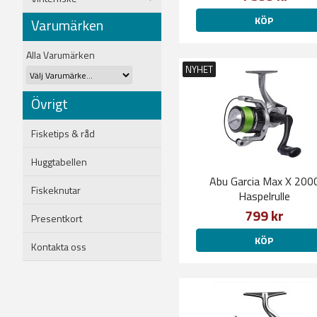
KÖP
Varumärken
Alla Varumärken
NYHET
Övrigt
Fisketips & råd
Huggtabellen
Abu Garcia Max X 200
Fiskeknutar
Haspelrulle
799 kr
Presentkort
KÖP
Kontakta oss