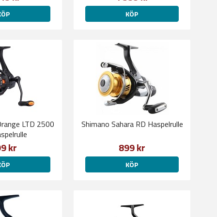
KÖP
KÖP
Orange LTD 2500
Shimano Sahara RD Haspelrulle
spelrulle
9 kr
899 kr
KÖP
KÖP