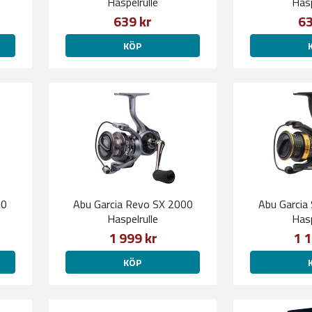
Haspelrulle
Hasp
639 kr
63
KÖP
00
Abu Garcia Revo SX 2000
Abu Garcia
Haspelrulle
Hasp
1 999 kr
1 1
KÖP