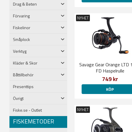
Drag & Beten
Förvaring
NYHET
Fiskelinor
Småplock
Verktyg
Kläder & Skor
Savage Gear Orange LTD 
FD Haspelrulle
Båttillbehör
749 kr
Presenttips
KÖP
Övrigt
NYHET
Fiske.se - Outlet
FISKEMETODER