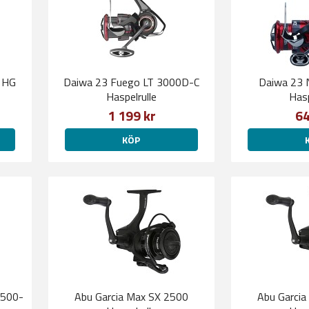
 HG
Daiwa 23 Fuego LT 3000D-C
Daiwa 23 
Haspelrulle
Hasp
1 199 kr
64
KÖP
2500-
Abu Garcia Max SX 2500
Abu Garcia