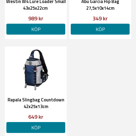
Westin W4 Lure Loader Small
Abu Garcia Hip Bag
43x25x22cm
27,5x10x14cm
989 kr
349 kr
KÖP
KÖP
Rapala Slingbag Countdown
42x25x13cm
649 kr
KÖP