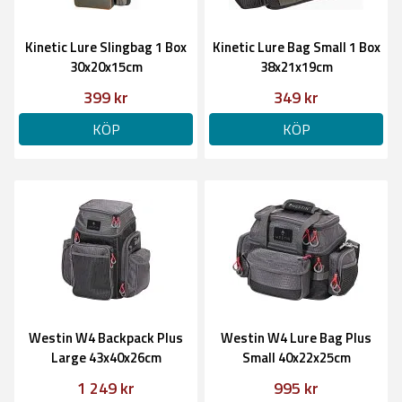
Kinetic Lure Slingbag 1 Box
Kinetic Lure Bag Small 1 Box
30x20x15cm
38x21x19cm
399 kr
349 kr
KÖP
KÖP
Westin W4 Backpack Plus
Westin W4 Lure Bag Plus
Large 43x40x26cm
Small 40x22x25cm
1 249 kr
995 kr