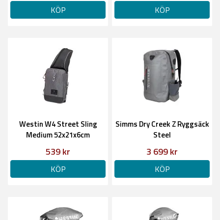
KÖP
KÖP
Westin W4 Street Sling
Simms Dry Creek Z Ryggsäck
Medium 52x21x6cm
Steel
539 kr
3 699 kr
KÖP
KÖP