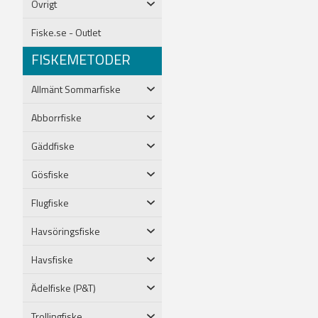
Övrigt
Fiske.se - Outlet
FISKEMETODER
Allmänt Sommarfiske
Abborrfiske
Gäddfiske
Gösfiske
Flugfiske
Havsöringsfiske
Havsfiske
Ädelfiske (P&T)
Trollingfiske