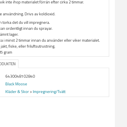
vik inte ihop materialet förrän efter cirka 2 timmar.
 användning. Drivs av koldioxid.
 torka det du vill impregnera.
kan ordentligt innan du sprayar.
jämnt lager.
ka i minst 2 timmar innan du använder eller viker materialet.
jakt, fiske, eller friluftsutrustning.
85 gram
RODUKTEN
6430048102840
Black Moose
Kläder & Skor
>
Impregnering/Tvätt