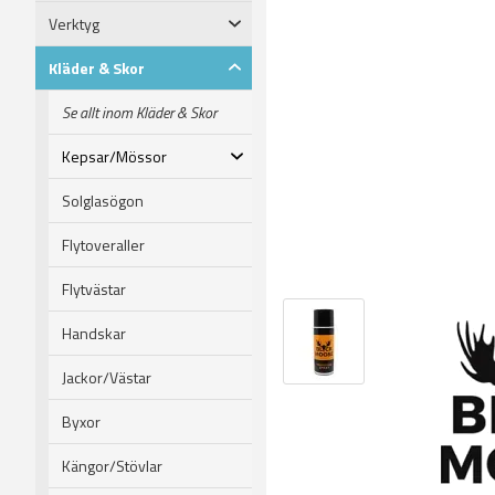
Verktyg
Kläder & Skor
Se allt inom Kläder & Skor
Kepsar/Mössor
Solglasögon
Flytoveraller
Flytvästar
Handskar
Jackor/Västar
Byxor
Kängor/Stövlar