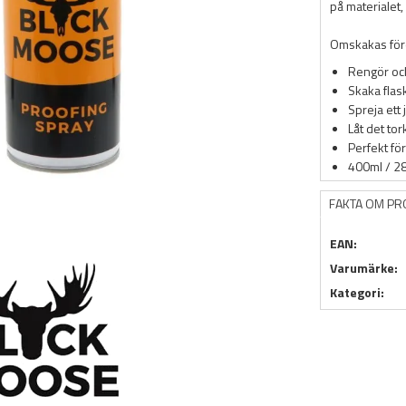
på materialet, 
Omskakas före
Rengör och
Skaka flas
Spreja ett 
Låt det tor
Perfekt för 
400ml / 2
FAKTA OM P
EAN:
Varumärke:
Kategori: