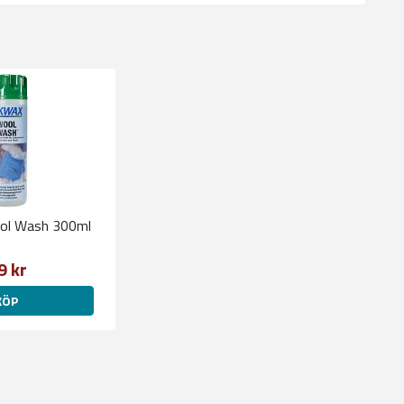
ol Wash 300ml
9 kr
KÖP