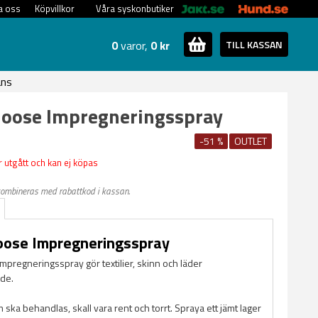
a oss
Köpvillkor
Våra syskonbutiker
0
varor,
0 kr
TILL KASSAN
ans
Moose Impregneringsspray
-51 %
OUTLET
 utgått och kan ej köpas
kombineras med rabattkod i kassan.
oose Impregneringsspray
mpregneringsspray gör textilier, skinn och läder
de.
 ska behandlas, skall vara rent och torrt. Spraya ett jämt lager