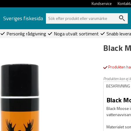
Kundservice
Kontakt
Sveriges fiskesida
Personlig rådgivning
Noga utvalt sortiment
Snabb lever
Black 
Produkten har
Produkten kan ej 
BESKRIVNING
Black M
Black Moose i
vattenavvisan
Materialet som