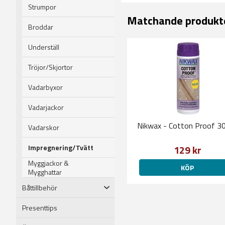
Strumpor
Matchande produkt
Broddar
Underställ
Tröjor/Skjortor
Vadarbyxor
Vadarjackor
Nikwax - Cotton Proof 3
Vadarskor
Impregnering/Tvätt
129 kr
Myggjackor &
KÖP
Mygghattar
Båttillbehör
Presenttips