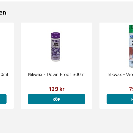
er:
00ml
Nikwax - Down Proof 300ml
Nikwax - Wo
129 kr
7
KÖP