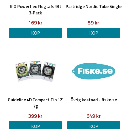
RIO Powerflex Flugtafs 9ft
Partridge Nordic Tube Single
3-Pack
169 kr
59 kr
KÖP
KÖP
Guideline 4D Compact Tip 12`
Övrig kostnad - fiske.se
7g
399 kr
649 kr
KÖP
KÖP