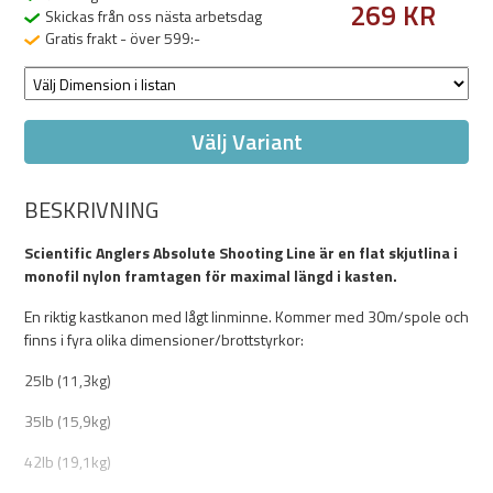
269 KR
Skickas från oss nästa arbetsdag
Gratis frakt - över 599:-
Välj Variant
BESKRIVNING
Scientific Anglers Absolute Shooting Line är en flat skjutlina i
monofil nylon framtagen för maximal längd i kasten.
En riktig kastkanon med lågt linminne. Kommer med 30m/spole och
finns i fyra olika dimensioner/brottstyrkor:
25lb (11,3kg)
35lb (15,9kg)
42lb (19,1kg)