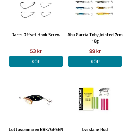
Darts Offset Hook Screw
Abu Garcia Toby Jointed 7cm
18g
53 kr
99 kr
KÖP
KÖP
Lottospinnaren BBK/GREEN
Lysslang Röd