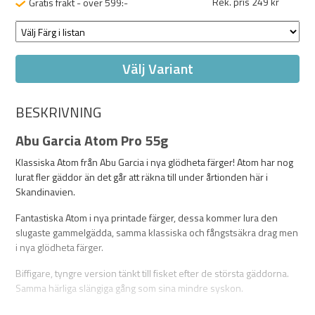
Rek. pris 249 kr
Gratis frakt - över 599:-
Välj Variant
BESKRIVNING
Abu Garcia Atom Pro 55g
Klassiska Atom från Abu Garcia i nya glödheta färger! Atom har nog
lurat fler gäddor än det går att räkna till under årtionden här i
Skandinavien.
Fantastiska Atom i nya printade färger, dessa kommer lura den
slugaste gammelgädda, samma klassiska och fångstsäkra drag men
i nya glödheta färger.
Biffigare, tyngre version tänkt till fisket efter de största gäddorna.
Samma härliga slängiga gång som sina mindre syskon.