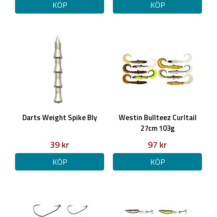
KÖP
KÖP
Darts Weight Spike Bly
Westin Bullteez Curltail
27cm 103g
39 kr
97 kr
KÖP
KÖP