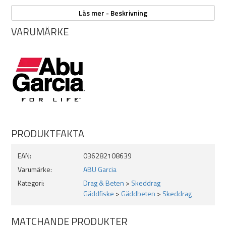
Specifikationer:
Läs mer - Beskrivning
Vikt: 55g
VARUMÄRKE
Längd: 11cm
Krokar anpassade för grov gädda.
Ett seriöst skeddrag för stora gäddor.
Printade färger
PRODUKTFAKTA
EAN:
036282108639
Varumärke:
ABU Garcia
Kategori:
Drag & Beten
>
Skeddrag
Gäddfiske
>
Gäddbeten
>
Skeddrag
MATCHANDE PRODUKTER