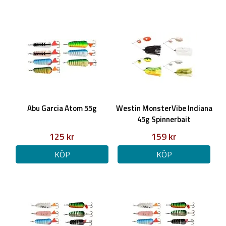
Abu Garcia Atom 55g
Westin MonsterVibe Indiana
45g Spinnerbait
125 kr
159 kr
KÖP
KÖP