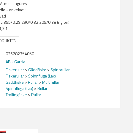
M-mässingdrev
le - enkelvev
vad
et: 355/0.29 290/0.32 205/0.38 (nylon)
5,3:1
RODUKTEN
036282354050
ABU Garcia
Fiskerullar
>
Gäddfiske
>
Spinnrullar
Fiskerullar
>
Spinnfluga (Lax)
Gäddfiske
>
Rullar
>
Multirullar
Spinnfluga (Lax)
>
Rullar
Trollingfiske
>
Rullar