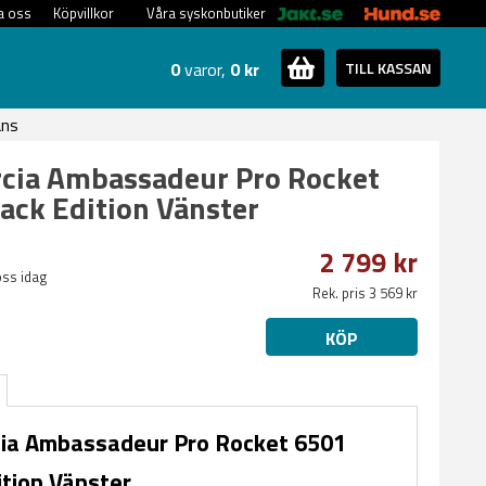
a oss
Köpvillkor
Våra syskonbutiker
0
varor,
0 kr
TILL KASSAN
ans
cia Ambassadeur Pro Rocket
ack Edition Vänster
2 799 kr
oss idag
Rek. pris 3 569 kr
KÖP
cia Ambassadeur Pro Rocket 6501
ition Vänster