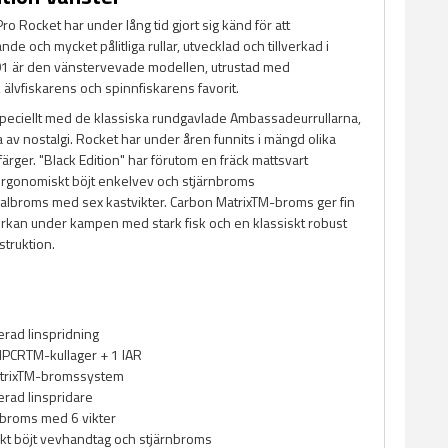
 Rocket har under lång tid gjort sig känd för att
nde och mycket pålitliga rullar, utvecklad och tillverkad i
1 är den vänstervevade modellen, utrustad med
älvfiskarens och spinnfiskarens favorit.
speciellt med de klassiska rundgavlade Ambassadeurrullarna,
 av nostalgi. Rocket har under åren funnits i mängd olika
färger. "Black Edition" har förutom en fräck mattsvart
ergonomiskt böjt enkelvev och stjärnbroms
galbroms med sex kastvikter. Carbon MatrixTM-broms ger fin
kan under kampen med stark fisk och en klassiskt robust
truktion.
rad linspridning
 HPCRTM-kullager + 1 IAR
trixTM-bromssystem
rad linspridare
lbroms med 6 vikter
kt böjt vevhandtag och stjärnbroms