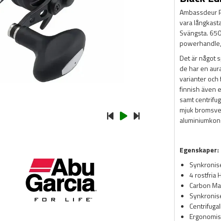
Ambassdeur Pro
vara långkasta
Svängsta. 650
powerhandle, 
Det är något 
de har en aura
varianter och 
finnish även 
samt centrifu
mjuk bromsver
aluminiumkons
Egenskaper:
Synkronise
4 rostfria
Carbon Ma
Synkronise
Centrifuga
Ergonomis