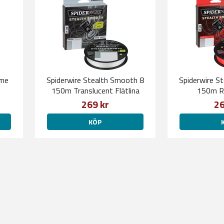
ime
Spiderwire Stealth Smooth 8
Spiderwire S
150m Translucent Flätlina
150m Rö
269 kr
26
KÖP