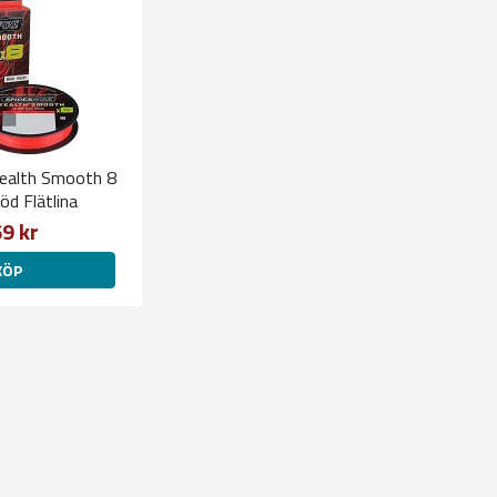
tealth Smooth 8
d Flätlina
9 kr
KÖP