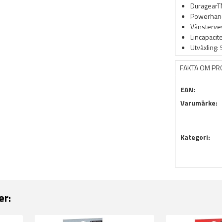
DuragearT
Powerhand
Vänsterve
Lincapacit
Utväxling: 
FAKTA OM P
EAN:
Varumärke:
Kategori:
er: