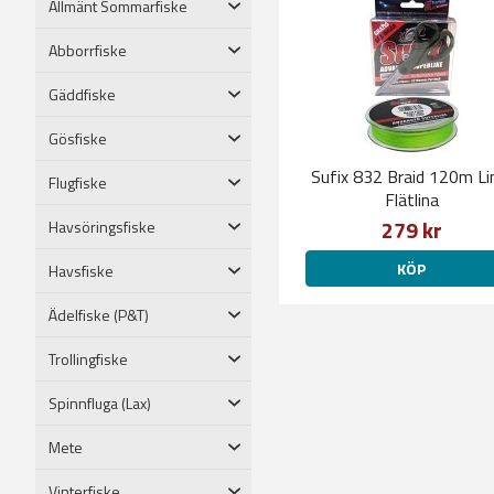
Allmänt Sommarfiske
Abborrfiske
Gäddfiske
Gösfiske
Sufix 832 Braid 120m L
Flugfiske
Flätlina
279 kr
Havsöringsfiske
KÖP
Havsfiske
Ädelfiske (P&T)
Trollingfiske
Spinnfluga (Lax)
Mete
Vinterfiske