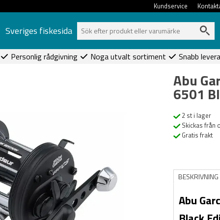
Kundservice
Kontakt
Sveriges fiskesida
Personlig rådgivning
Noga utvalt sortiment
Snabb lever
Abu Gar
6501 Bl
2 st i lager
Skickas från 
Gratis frakt
BESKRIVNING
Abu Gar
Black Ed