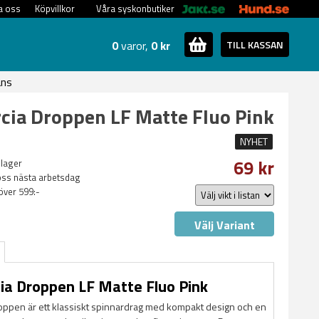
a oss
Köpvillkor
Våra syskonbutiker
0
varor,
0 kr
TILL KASSAN
ans
cia Droppen LF Matte Fluo Pink
NYHET
69 kr
 lager
oss nästa arbetsdag
 över 599:-
Välj Variant
ia Droppen LF Matte Fluo Pink
oppen är ett klassiskt spinnardrag med kompakt design och en