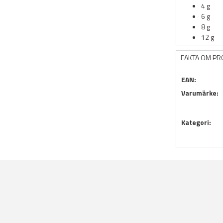
4 g
6 g
8 g
12 g
FAKTA OM P
EAN:
Varumärke:
Kategori: