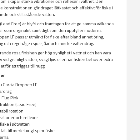
n som skapar starka vibrationer och reflexer i vattnet. Den
 konstruktionen gör draget lättkastat och effektivt för fiske i
de och stillastående vatten.
(Lead Free) är blyfri och framtagen för att ge samma välkända
r som originalet samtidigt som den uppfyller moderna
ppen LF passar utmärkt för fiske efter bland annat öring,
ng och regnbåge i sjöar, åar och mindre vattendrag.
rande rosa finishen ger hög synlighet i vattnet och kan vara
iv vid grumligt vatten, svagt ljus eller när fisken behöver extra
för att triggas till hugg.
ner
u Garcia Droppen LF
ardrag
e Fluo Pink
struktion (Lead Free)
stabil rotation
rationer och reflexer
fiske i sötvatten
 lätt till medeltungt spinnfiske
terna: