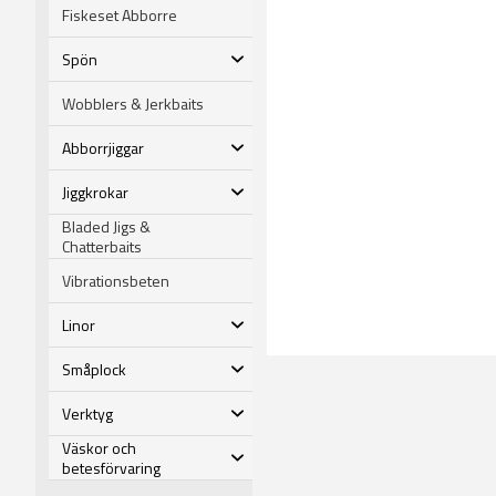
Fiskeset Abborre
Spön
Wobblers & Jerkbaits
Abborrjiggar
Jiggkrokar
Bladed Jigs &
Chatterbaits
Vibrationsbeten
Linor
Småplock
Verktyg
Väskor och
betesförvaring