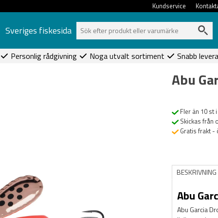
Kundservice
Kontakt
Sveriges fiskesida
Personlig rådgivning
Noga utvalt sortiment
Snabb lever
Abu Gar
Fler än 10 st i
Skickas från 
Gratis frakt -
BESKRIVNING
Abu Garc
Abu Garcia Dr