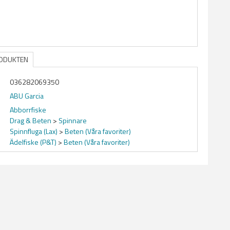
RODUKTEN
036282069350
ABU Garcia
Abborrfiske
Drag & Beten
>
Spinnare
Spinnfluga (Lax)
>
Beten (Våra favoriter)
Ädelfiske (P&T)
>
Beten (Våra favoriter)