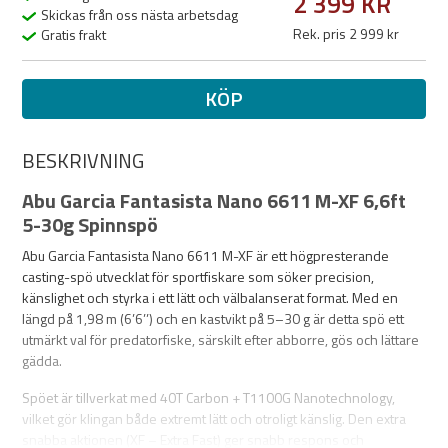
2 399 KR
Skickas från oss nästa arbetsdag
Rek. pris 2 999 kr
Gratis frakt
KÖP
BESKRIVNING
Abu Garcia Fantasista Nano 6611 M-XF 6,6ft
5-30g Spinnspö
Abu Garcia Fantasista Nano 6611 M-XF är ett högpresterande
casting-spö utvecklat för sportfiskare som söker precision,
känslighet och styrka i ett lätt och välbalanserat format. Med en
längd på 1,98 m (6’6’’) och en kastvikt på 5–30 g är detta spö ett
utmärkt val för predatorfiske, särskilt efter abborre, gös och lättare
gädda.
Spöet är tillverkat med 40T Carbon + T1100G Nanotechnology,
vilket gör klingan både extremt lätt och otroligt känslig. Den extra
snabba aktionen (XF – Extra Fast) ger snabb respons och