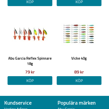
KÖP
KÖP
Abu Garcia Reflex Spinnare
Vicke 40g
18g
79 kr
89 kr
KÖP
KÖP
Kundservice
Populära märken