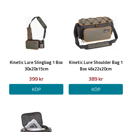
Kinetic Lure Slingbag 1 Box
Kinetic Lure Shoulder Bag 1
30x20x15cm
Box 46x22x20cm
399 kr
389 kr
KÖP
KÖP