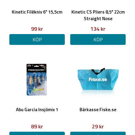
Kinetic Filékniv 6" 15,5cm
Kinetic CS Pliers 8,5" 22cm
Straight Nose
99 kr
134 kr
KÖP
KÖP
Abu Garcia Insjömix 1
Bärkasse Fiske.se
89 kr
29 kr