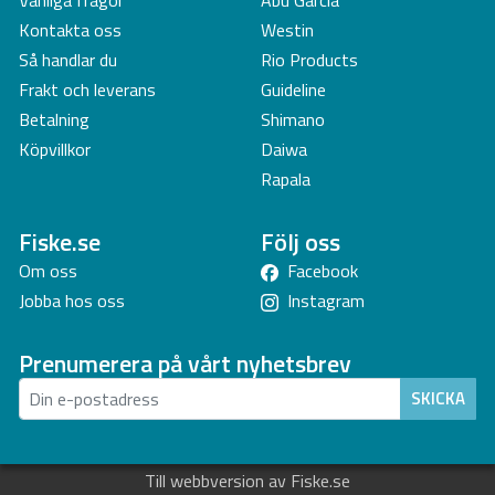
Vanliga frågor
Abu Garcia
Kontakta oss
Westin
Så handlar du
Rio Products
Frakt och leverans
Guideline
Betalning
Shimano
Köpvillkor
Daiwa
Rapala
Fiske.se
Följ oss
Om oss
Facebook
Jobba hos oss
Instagram
Prenumerera på vårt nyhetsbrev
SKICKA
Till webbversion av Fiske.se