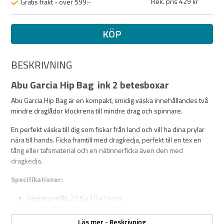
Rek. pris 429 kr
Gratis frakt - över 599:-
KÖP
BESKRIVNING
Abu Garcia Hip Bag ink 2 betesboxar
Abu Garcia Hip Bag är en kompakt, smidig väska innehållandes två
mindre draglådor klockrena till mindre drag och spinnare.
En perfekt väska till dig som fiskar från land och vill ha dina prylar
nära till hands. Ficka framtill med dragkedja, perfekt till en tex en
tång eller tafsmaterial och en nätinnerficka även den med
dragkedja.
Specifikationer:
Väskans mått: 27,5 x 10 x 14 cm
2 st draglådor: 23 x 11 x 3,5 cm
3 längsgående fack med löstagbara skiljeväggar
Läs mer - Beskrivning