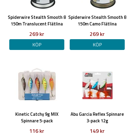
Spiderwire Stealth Smooth 8
Spiderwire Stealth Smooth 8
150m Translucent Flätlina
150m Camo Flätlina
269 kr
269 kr
KÖP
KÖP
Kinetic Catchy 9g MIX
Abu Garcia Reflex Spinnare
Spinnare 5-pack
3-pack 12g
116 kr
149 kr