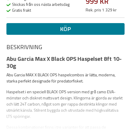
999 KR
Skickas från oss nästa arbetsdag
Rek. pris 1 329 kr
Gratis frakt
KÖP
BESKRIVNING
Abu Garcia Max X Black OPS Haspelset 8ft 10-
30g
Abu Garcia MAX X BLACK OPS haspelcombos är lätta, moderna,
starka perfekt designade för predatorfisket.
Haspelset i en speciell BLACK OPS version med grå camo EVA-
mönster och diskret mattsvart design. Klingorna är gjorda av starkt
och lätt 24T carbon, något som ger rappa destinkta klingor med
utmärkt känsla. Stilrent byggda och utrustade med högkvalitativa
LTS spöringar.
Dessa kombinationer finns i tre varianter för att passa de