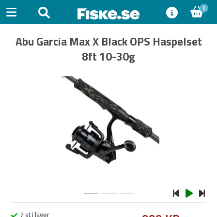
0
Abu Garcia Max X Black OPS Haspelset
8ft 10-30g
Previous
Next
7 st i lager