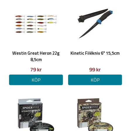
Westin Great Heron 22g
Kinetic Filékniv 6" 15,5cm
8,5cm
79 kr
99 kr
KÖP
KÖP