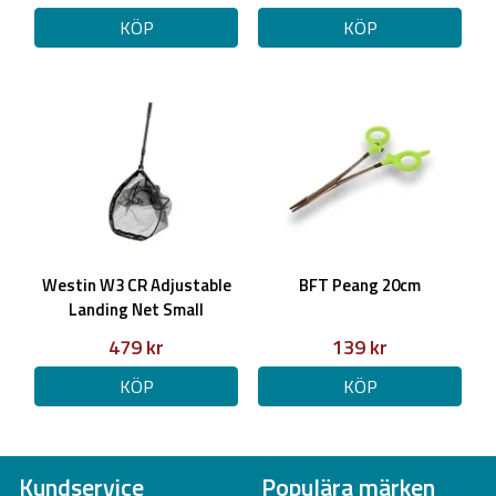
KÖP
KÖP
Westin W3 CR Adjustable
BFT Peang 20cm
Landing Net Small
479 kr
139 kr
KÖP
KÖP
Kundservice
Populära märken