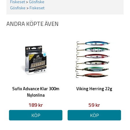
Combo: vikt: 400g
Fiskeset
>
Gösfiske
Aktion: Medium Fast
Gösfiske
>
Fiskeset
Power: Medium
ANDRA KÖPTE ÄVEN
Observera!
linkapaciteten är angiven som Nylon, detta för att
flätlinor varierar rejält i faktiska dimensioner mellan olika märken.
Sufix Advance Klar 300m
Viking Herring 22g
Nylonlina
189 kr
59 kr
KÖP
KÖP