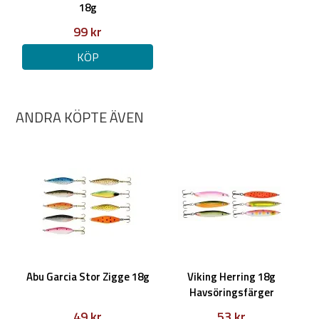
18g
99 kr
KÖP
ANDRA KÖPTE ÄVEN
Abu Garcia Stor Zigge 18g
Viking Herring 18g
Havsöringsfärger
49 kr
53 kr