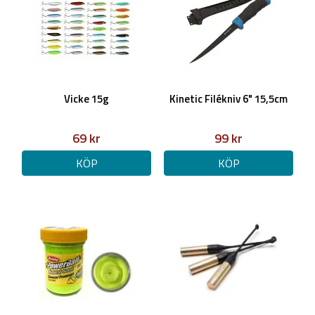
Vicke 15g
Kinetic Filékniv 6" 15,5cm
69 kr
99 kr
KÖP
KÖP