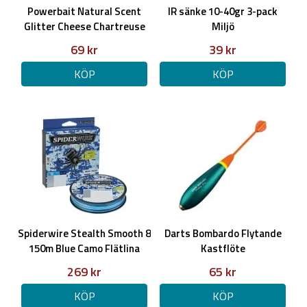
Powerbait Natural Scent
IR sänke 10-40gr 3-pack
Glitter Cheese Chartreuse
Miljö
69 kr
39 kr
KÖP
KÖP
Spiderwire Stealth Smooth 8
Darts Bombardo Flytande
150m Blue Camo Flätlina
Kastflöte
269 kr
65 kr
KÖP
KÖP