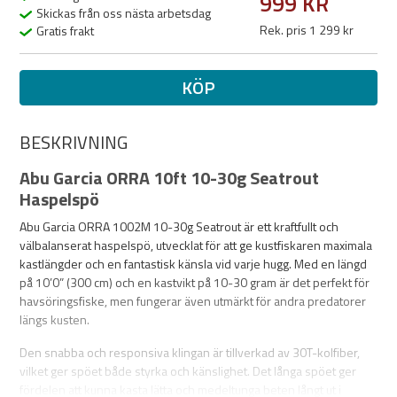
999 KR
Skickas från oss nästa arbetsdag
Rek. pris 1 299 kr
Gratis frakt
KÖP
BESKRIVNING
Abu Garcia ORRA 10ft 10-30g Seatrout
Haspelspö
Abu Garcia ORRA 1002M 10-30g Seatrout är ett kraftfullt och
välbalanserat haspelspö, utvecklat för att ge kustfiskaren maximala
kastlängder och en fantastisk känsla vid varje hugg. Med en längd
på 10’0” (300 cm) och en kastvikt på 10-30 gram är det perfekt för
havsöringsfiske, men fungerar även utmärkt för andra predatorer
längs kusten.
Den snabba och responsiva klingan är tillverkad av 30T-kolfiber,
vilket ger spöet både styrka och känslighet. Det långa spöet ger
fördelen att kunna kasta lätta och medeltunga beten långt ut i