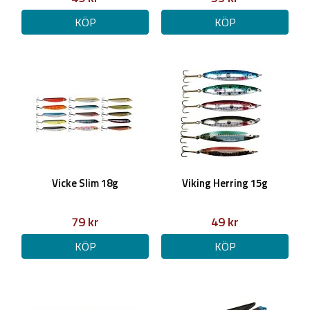
KÖP
KÖP
Vicke Slim 18g
Viking Herring 15g
79 kr
49 kr
KÖP
KÖP