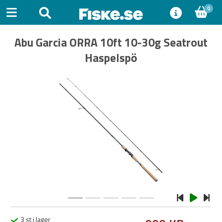
0
Abu Garcia ORRA 10ft 10-30g Seatrout
Haspelspö
Previous
Next
3 st i lager