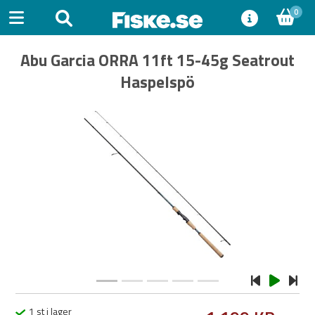
0
Abu Garcia ORRA 11ft 15-45g Seatrout
Haspelspö
Previous
Next
1 st i lager