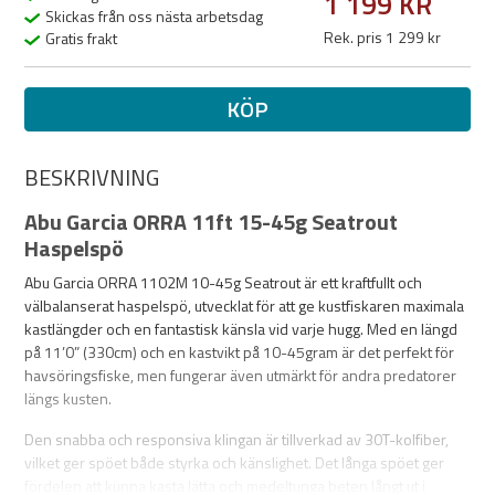
1 199 KR
Skickas från oss nästa arbetsdag
Rek. pris 1 299 kr
Gratis frakt
KÖP
BESKRIVNING
Abu Garcia ORRA 11ft 15-45g Seatrout
Haspelspö
Abu Garcia ORRA 1102M 10-45g Seatrout är ett kraftfullt och
välbalanserat haspelspö, utvecklat för att ge kustfiskaren maximala
kastlängder och en fantastisk känsla vid varje hugg. Med en längd
på 11’0” (330cm) och en kastvikt på 10-45gram är det perfekt för
havsöringsfiske, men fungerar även utmärkt för andra predatorer
längs kusten.
Den snabba och responsiva klingan är tillverkad av 30T-kolfiber,
vilket ger spöet både styrka och känslighet. Det långa spöet ger
fördelen att kunna kasta lätta och medeltunga beten långt ut i