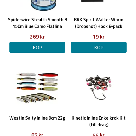
Spiderwire Stealth Smooth 8
BKK Spirit Walker Worm
150m Blue Camo Flätlina
(Dropshot) Hook 8-pack
269 kr
19 kr
KÖP
KÖP
Westin Salty Inline 9cm 22g
Kinetic Inline Enkelkrok Kit
(till drag)
85 kr
44 kr