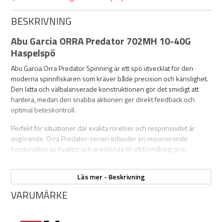
BESKRIVNING
Abu Garcia ORRA Predator 702MH 10-40G
Haspelspö
Abu Garcia Orra Predator Spinning är ett spö utvecklat för den
moderna spinnfiskaren som kräver både precision och känslighet.
Den lätta och välbalanserade konstruktionen gör det smidigt att
hantera, medan den snabba aktionen ger direkt feedback och
optimal beteskontroll.
Perfekt för situationer där exakta rörelser och responsivitet är
avgörande. Orra Predator-serien erbjuder en imponerande
kombination av kvalitet och prestanda till ett förmånligt pris.
Orra Predator Spinning är ett mångsidigt spö som passar både
Läs mer - Beskrivning
nybörjare och erfarna fiskare som vill ha pålitlig prestanda och
suverän känsla i varje kast.
VARUMÄRKE
Egenskaper: