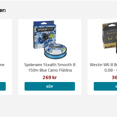
er:
ime
Spiderwire Stealth Smooth 8
Westin W6 8 Br
150m Blue Camo Flätlina
0,08 -
269 kr
36
KÖP