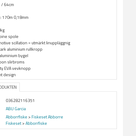
:1 / 64cm
ty: 170m 0,18mm
8kg
bine spole
otive scillation = utmärkt linuppläggnig
tark aluminium rullkropp
 aluminium bygel
bon slirbroms
ity EVA vevknopp
ht design
RODUKTEN
036282116351
ABU Garcia
Abborrfiske
>
Fiskeset Abborre
Fiskeset
>
Abborrfiske