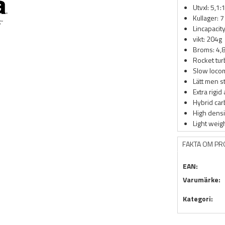
Utvxl: 5,1
Kullager: 7
Lincapaci
vikt: 204g
Broms: 4,
Rocket tur
Slow locom
Lätt men s
Extra rigid
Hybrid car
High dens
Light weig
FAKTA OM P
EAN:
Varumärke:
Kategori: