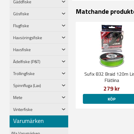
Gäddfiske
Matchande produkt
Gösfiske
Flugfiske
Havsöringsfiske
Havsfiske
Ädelfiske (P&T)
Trollingfiske
Sufix 832 Braid 120m L
Flätlina
Spinnfluga (Lax)
279 kr
Mete
KÖP
Vinterfiske
Varumärken
Alla Varumärken