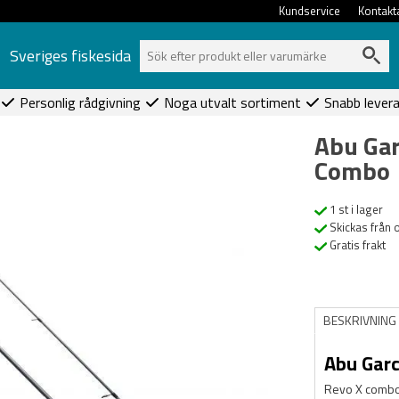
Kundservice
Kontakt
Sveriges fiskesida
Personlig rådgivning
Noga utvalt sortiment
Snabb lever
Abu Gar
Combo
1 st i lager
Skickas från 
Gratis frakt
BESKRIVNING
Abu Garc
Revo X combo 