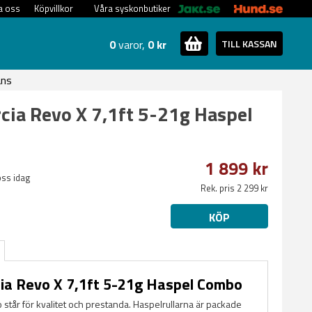
a oss
Köpvillkor
Våra syskonbutiker
0
varor,
0 kr
TILL KASSAN
ans
cia Revo X 7,1ft 5-21g Haspel
1 899 kr
oss idag
Rek. pris 2 299 kr
KÖP
ia Revo X 7,1ft 5-21g Haspel Combo
står för kvalitet och prestanda. Haspelrullarna är packade