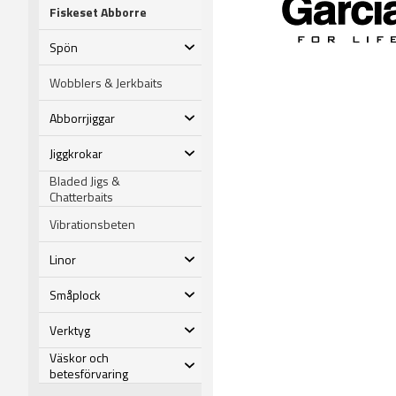
Fiskeset Abborre
Spön
Wobblers & Jerkbaits
Abborrjiggar
Jiggkrokar
Bladed Jigs &
Chatterbaits
Vibrationsbeten
Linor
Småplock
Verktyg
Väskor och
betesförvaring