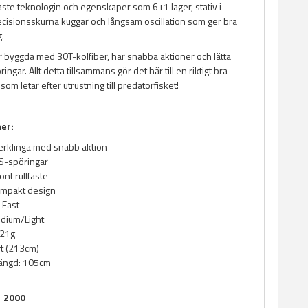
te teknologin och egenskaper som 6+1 lager, stativ i
ecisionsskurna kuggar och långsam oscillation som ger bra
.
 byggda med 30T-kolfiber, har snabba aktioner och lätta
ringar. Allt detta tillsammans gör det här till en riktigt bra
som letar efter utrustning till predatorfisket!
ner:
erklinga med snabb aktion
TS-spöringar
önt rullfäste
ompakt design
 Fast
dium/Light
-21g
ft (213cm)
längd: 105cm
X 2000