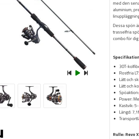
med den senas
aluminium, pr
linuppläggning
Dessa spön är
trasselfria spö
combo för dig 
Specifikatio
30T-kolfib
Rostfria L
Lätt och sk
Lätt och k
Spöaktion:
Power: Me
Kastvik: 5
Längd: 7,1
Transport
Rulle: Revo 