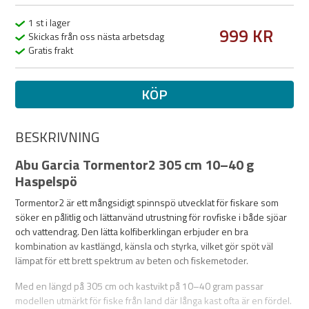
1 st i lager
999 KR
Skickas från oss nästa arbetsdag
Gratis frakt
KÖP
BESKRIVNING
Abu Garcia Tormentor2 305 cm 10–40 g
Haspelspö
Tormentor2 är ett mångsidigt spinnspö utvecklat för fiskare som
söker en pålitlig och lättanvänd utrustning för rovfiske i både sjöar
och vattendrag. Den lätta kolfiberklingan erbjuder en bra
kombination av kastlängd, känsla och styrka, vilket gör spöt väl
lämpat för ett brett spektrum av beten och fiskemetoder.
Med en längd på 305 cm och kastvikt på 10–40 gram passar
modellen utmärkt för fiske från land där långa kast ofta är en fördel.