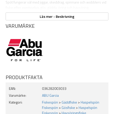
Spöt fungerar väl med jiggar, skeddrag, spinnare och wobblers vid
fiske efter exempelvis gös, gädda, öring och havsöring.
Specifikationer
Läs mer - Beskrivning
VARUMÄRKE
Spölängd: 305 cm (10 fot)
Kastvikt: 10–40 g
Aktion: Medium Heavy (MH)
2-delat spö
Kolfiberklinga
Spinnspö
Egenskaper
Långa och precisa kast
PRODUKTFAKTA
Bra balans mellan känsla och styrka
Passar ett brett urval av betestyper
Utmärkt för fiske från land
EAN:
036282003033
Varumärke:
ABU Garcia
Kategori:
Fiskespön
>
Gäddfiske
>
Haspelspön
Fiskespön
>
Gösfiske
>
Haspelspön
Fiskespön
>
Havsöringsfiske