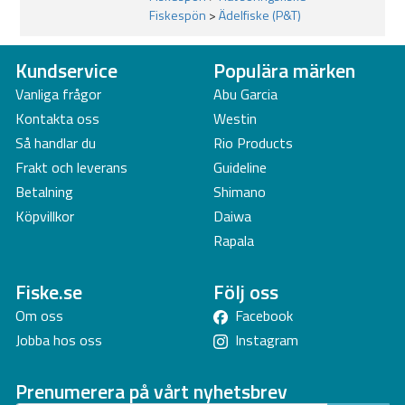
Fiskespön
>
Ädelfiske (P&T)
Kundservice
Populära märken
Vanliga frågor
Abu Garcia
Kontakta oss
Westin
Så handlar du
Rio Products
Frakt och leverans
Guideline
Betalning
Shimano
Köpvillkor
Daiwa
Rapala
Fiske.se
Följ oss
Om oss
Facebook
Jobba hos oss
Instagram
Prenumerera på vårt nyhetsbrev