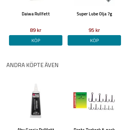
Daiwa Rullfett
Super Lube Olja 7g
89 kr
95 kr
KÖP
KÖP
ANDRA KÖPTE ÄVEN
Abu Garcia Rullfett
Darts Trekrok 5-pack