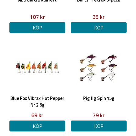
107 kr
35 kr
KÖP
KÖP
Blue Fox Vibrax Hot Pepper
Pig Jig Spin 15g
Nr 2 6g
69 kr
79 kr
KÖP
KÖP