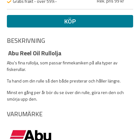
Rek. pris 99 kr
Gratis frakt - över 599:-
KÖP
BESKRIVNING
Abu Reel Oil Rullolja
Abu's fina rullolja, som passar finmekaniken på alla typer av
fiskerullar.
Ta hand om din rulle så den både presterar och håller längre.
Minst en gång per år bör du se över din rulle, göra ren den och
smörja upp den.
VARUMÄRKE