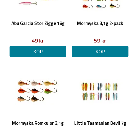
Abu Garcia Stor Zigge 18g
Mormyska 3,1g 2-pack
49 kr
59 kr
KÖP
KÖP
Mormyska Romkulor 3,1g
Little Tasmanian Devil 7g