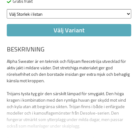
Gratis frakt
Välj Variant
BESKRIVNING
Alpha Sweater är en teknisk och följsam fleecetröja utvecklad för
aktiv jakt i mildare väder. Det stretchiga materialet ger god
rörelsefrihet och den borstade insidan ger extra mjuk och behaglig
känsla mot kroppen.
Tröjans tysta tyg gör den särskilt lämpad för smygjakt. Den höga
kragen i kombination med den rymliga huvan ger skydd mot vind
och kyla utan att begränsa sikten. Tröjan finns i både i enfärgade
modeller och i kamouflagemönster från Desolve-serien. Den
fungerar utmärkt som ytterplagg under milda dagar, men passar
också som mellanlager under skalplagg.