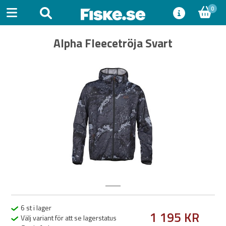
0
Alpha Fleecetröja Svart
Previous
Next
6 st i lager
1 195 KR
Välj variant för att se lagerstatus