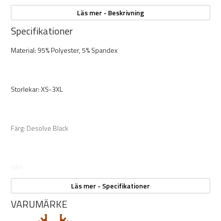
Tröjan är normal i storlek och har en smal passform. Välj din vanliga
storlek för en kroppsnära känsla eller gå upp en storlek om du
Läs mer - Beskrivning
önskar mer rörelseutrymme eller plats för lager under.
Specifikationer
Material: 95% Polyester, 5% Spandex
Storlekar: XS-3XL
Färg: Desolve Black
Vikt:
Läs mer - Specifikationer
VARUMÄRKE