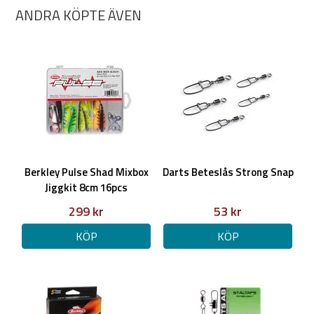
ANDRA KÖPTE ÄVEN
Berkley Pulse Shad Mixbox
Darts Beteslås Strong Snap
Jiggkit 8cm 16pcs
299 kr
53 kr
KÖP
KÖP