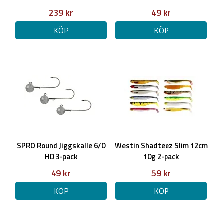
239 kr
49 kr
KÖP
KÖP
SPRO Round Jiggskalle 6/0
Westin Shadteez Slim 12cm
HD 3-pack
10g 2-pack
49 kr
59 kr
KÖP
KÖP