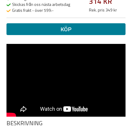
314 KR
Skickas från oss nästa arbetsdag
Rek. pris 349 kr
Gratis frakt - över 599:-
KÖP
BESKRIVNING