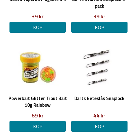
pack
39 kr
39 kr
KÖP
KÖP
Powerbait Glitter Trout Bait
Darts Beteslås Snaplock
50g Rainbow
69 kr
44 kr
KÖP
KÖP