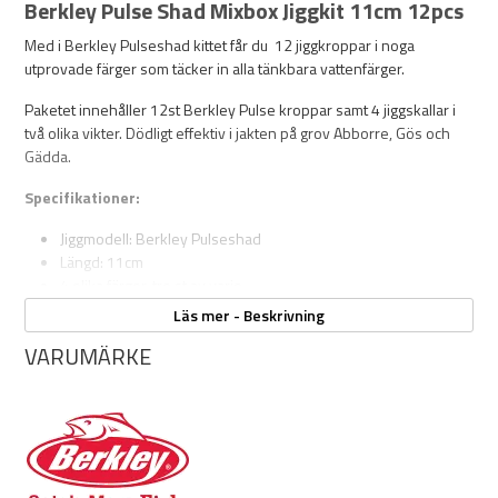
Berkley Pulse Shad Mixbox Jiggkit 11cm 12pcs
Med i Berkley Pulseshad kittet får du 12 jiggkroppar i noga
utprovade färger som täcker in alla tänkbara vattenfärger.
Paketet innehåller 12st Berkley Pulse kroppar samt 4 jiggskallar i
två olika vikter. Dödligt effektiv i jakten på grov Abborre, Gös och
Gädda.
Specifikationer:
Jiggmodell: Berkley Pulseshad
Längd: 11cm
4 olika färger, tre st av varje
4st jiggkrokar 2st 10g och 2st 14g
Läs mer - Beskrivning
Krokstorlek: 4/0
VARUMÄRKE
Perfekt startkit med box