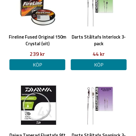
Fireline Fused Original 150m
Darts Ståltafs Interlock 3-
Crystal (vit)
pack
239 kr
44 kr
KÖP
KÖP
Daiwa Taperad Flugtafs 9ft
Darts Ståltafs Snaplock 3-