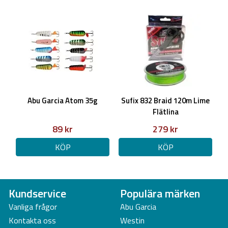
Abu Garcia Atom 35g
Sufix 832 Braid 120m Lime
Flätlina
89 kr
279 kr
KÖP
KÖP
Kundservice
Populära märken
Vanliga frågor
Abu Garcia
Kontakta oss
Westin