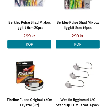
Berkley Pulse Shad Mixbox
Berkley Pulse Shad Mixbox
Jiggkit 6cm 20pcs
Jiggkit 8cm 16pcs
299 kr
299 kr
KÖP
KÖP
Fireline Fused Original 150m
Westin Jigghuvud 4/0
Crystal (vit)
StandUp LT Mustad 3-pack