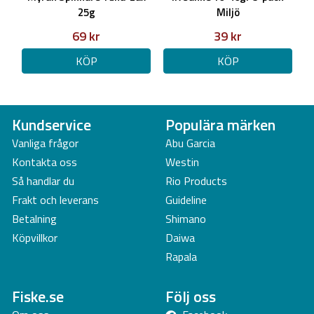
25g
Miljö
69 kr
39 kr
KÖP
KÖP
Kundservice
Populära märken
Vanliga frågor
Abu Garcia
Kontakta oss
Westin
Så handlar du
Rio Products
Frakt och leverans
Guideline
Betalning
Shimano
Köpvillkor
Daiwa
Rapala
Fiske.se
Följ oss