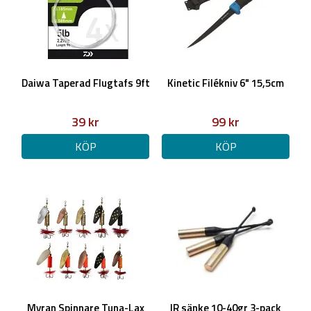
Daiwa Taperad Flugtafs 9ft
Kinetic Filékniv 6" 15,5cm
39 kr
99 kr
KÖP
KÖP
Myran Spinnare Tuna-Lax
IR sänke 10-40gr 3-pack