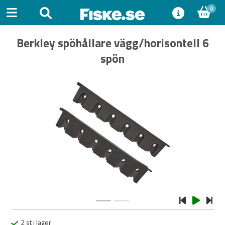
0
Berkley spöhållare vägg/horisontell 6
spön
Previous
Next
2 st i lager