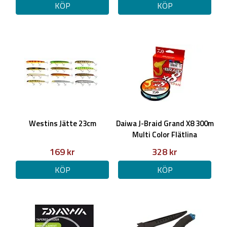
KÖP
KÖP
Westins Jätte 23cm
Daiwa J-Braid Grand X8 300m
Multi Color Flätlina
169 kr
328 kr
KÖP
KÖP