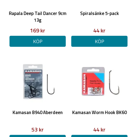
Rapala Deep Tail Dancer 9cm
Spiralsänke 5-pack
13g
169 kr
44 kr
KÖP
KÖP
Kamasan B940 Aberdeen
Kamasan Worm Hook BK60
53 kr
44 kr