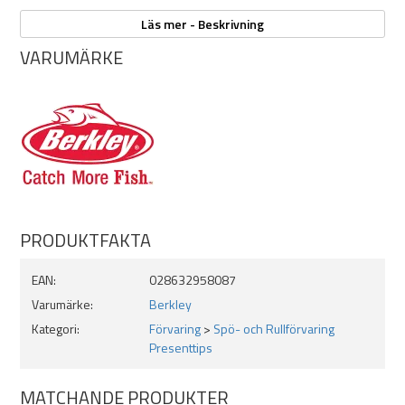
Levereras i par
Läs mer - Beskrivning
Horisontell montering = liggande spön
VARUMÄRKE
PRODUKTFAKTA
EAN:
028632958087
Varumärke:
Berkley
Kategori:
Förvaring
>
Spö- och Rullförvaring
Presenttips
MATCHANDE PRODUKTER