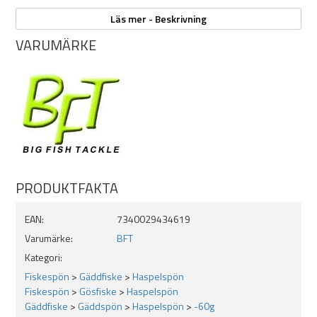
Specifikationer:
Läs mer - Beskrivning
Medium heavy-power och snabb aktion för kraftfulla och
VARUMÄRKE
exakta kast.
Monocoque bakhandtag ger krispig känsla.
Kastvikt: Upp till ca 60g
1+1-delad klinga ger en direkt och responsiv känsla vid
mothugg och drillning.
PRODUKTFAKTA
EAN:
7340029434619
Varumärke:
BFT
Kategori:
Fiskespön
>
Gäddfiske
>
Haspelspön
Fiskespön
>
Gösfiske
>
Haspelspön
Gäddfiske
>
Gäddspön
>
Haspelspön
>
-60g