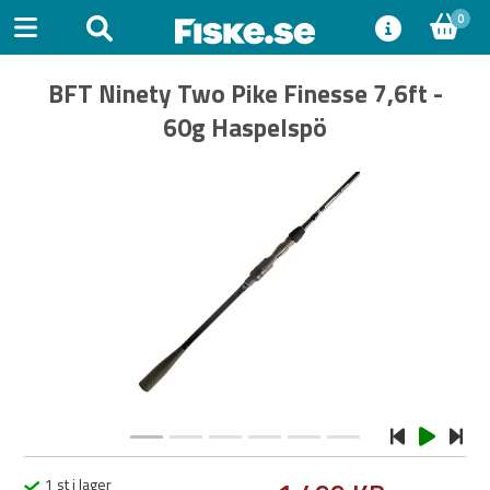
0
BFT Ninety Two Pike Finesse 7,6ft -
60g Haspelspö
Previous
Next
1 st i lager