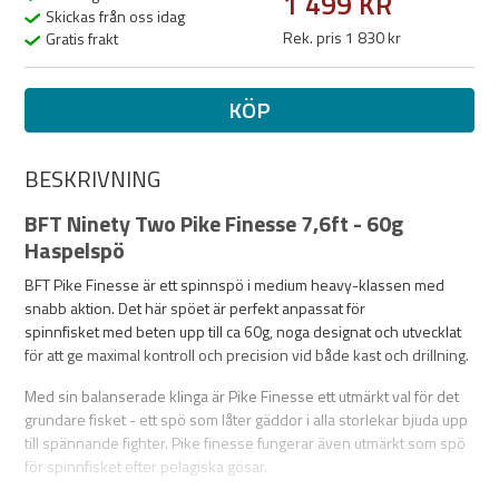
1 499 KR
Skickas från oss idag
Rek. pris 1 830 kr
Gratis frakt
KÖP
BESKRIVNING
BFT Ninety Two Pike Finesse 7,6ft - 60g
Haspelspö
BFT Pike Finesse är ett spinnspö i medium heavy-klassen med
snabb aktion. Det här spöet är perfekt anpassat för
spinnfisket med beten upp till ca 60g, noga designat och
utvecklat
för att ge maximal kontroll och precision vid både kast och drillning.
Med sin balanserade klinga är Pike Finesse ett utmärkt val för det
grundare fisket - ett spö som låter gäddor i alla storlekar bjuda upp
till spännande fighter. Pike finesse fungerar även utmärkt som spö
för spinnfisket efter pelagiska gösar.