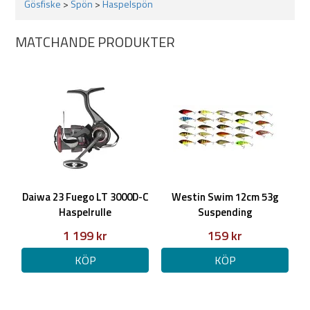
Gösfiske
>
Spön
>
Haspelspön
MATCHANDE PRODUKTER
Daiwa 23 Fuego LT 3000D-C
Westin Swim 12cm 53g
Haspelrulle
Suspending
1 199 kr
159 kr
KÖP
KÖP