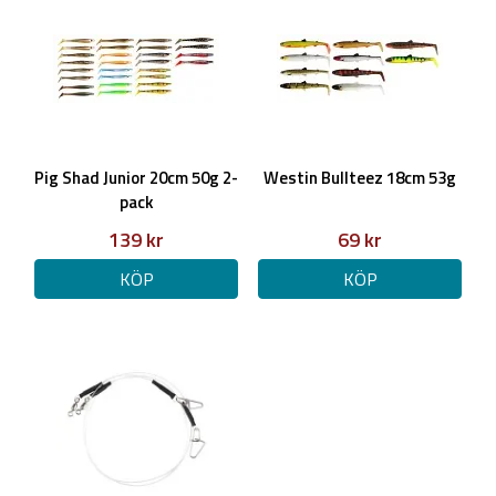
Pig Shad Junior 20cm 50g 2-
Westin Bullteez 18cm 53g
pack
139 kr
69 kr
KÖP
KÖP