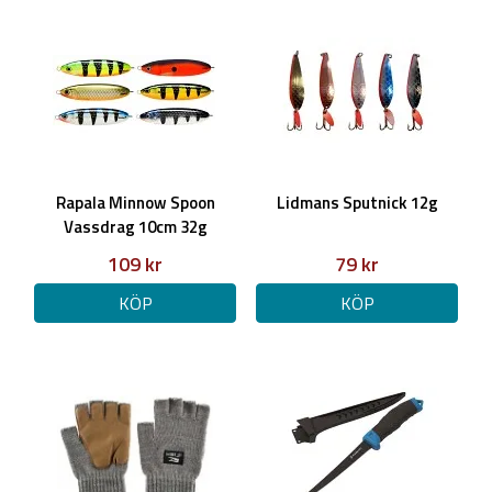
Rapala Minnow Spoon
Lidmans Sputnick 12g
Vassdrag 10cm 32g
109 kr
79 kr
KÖP
KÖP