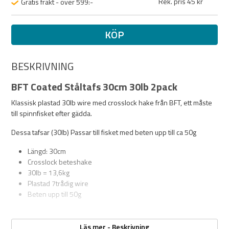
Rek. pris 45 kr
Gratis frakt - över 599:-
KÖP
BESKRIVNING
BFT Coated Ståltafs 30cm 30lb 2pack
Klassisk plastad 30lb wire med crosslock hake från BFT, ett måste
till spinnfisket efter gädda.
Dessa tafsar (30lb) Passar till fisket med beten upp till ca 50g
Längd: 30cm
Crosslock beteshake
30lb = 13,6kg
Plastad 7trådig wire
Beten upp till 50g
Läs mer - Beskrivning