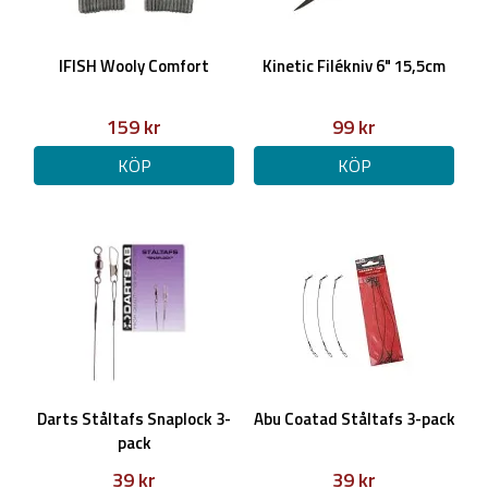
IFISH Wooly Comfort
Kinetic Filékniv 6" 15,5cm
159 kr
99 kr
KÖP
KÖP
Darts Ståltafs Snaplock 3-
Abu Coatad Ståltafs 3-pack
pack
39 kr
39 kr