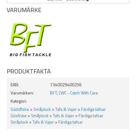
OBS!
VARUMÄRKE
Med allt för tunga beten i kombination med kraftig utrustning och en
ej anpassad tafs finns risken att tafsen går av vid utkast !!
PRODUKTFAKTA
EAN:
7340029400256
Varumärken:
BFT
,
CWC - Catch With Care
Kategori:
Gäddfiske
>
Småplock
>
Tafs & Vajer
>
Färdiga tafsar
Gösfiske
>
Småplock
>
Tafs & Vajer
>
Färdiga tafsar
Småplock
>
Tafs & Vajer
>
Färdiga tafsar