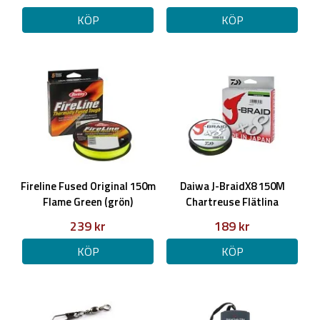
KÖP
KÖP
Fireline Fused Original 150m
Daiwa J-BraidX8 150M
Flame Green (grön)
Chartreuse Flätlina
239 kr
189 kr
KÖP
KÖP