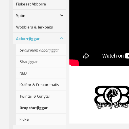
Fiskeset Abborre
Spön
Wobblers & Jerkbaits
Abborrjiggar
Se allt inom Abborrjiggar
Shadjiggar
NED
Kräftor & Creaturebaits
Twintail & Curlytail
Dropshotjiggar
Fluke