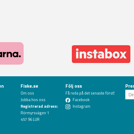
en
Fiske.se
Följ oss
Pre
Om oss
Få reda på det senaste först!
Jobba hos oss
Facebook
Registrerad adress:
Instagram
Rörmyrsvägen 1
457 96 LUR