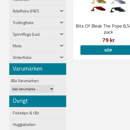
Ädelfiske (P&T)
Trollingfiske
Bite Of Bleak The Pope 8,
pack
Spinnfluga (Lax)
79 kr
Mete
KÖP
Vinterfiske
Varumärken
Alla Varumärken
Övrigt
Fisketips & råd
Huggtabellen