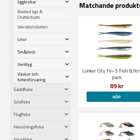
Jiggkrokar
Matchande produkt
Bladed Jigs &
Chatterbaits
Vibrationsbeten
Linor
Småplock
Verktyg
Lunker City Fin-S Fish 8,9
Väskor och
pack
betesförvaring
89 kr
Gäddfiske
KÖP
Gösfiske
Flugfiske
Havsöringsfiske
Havsfiske