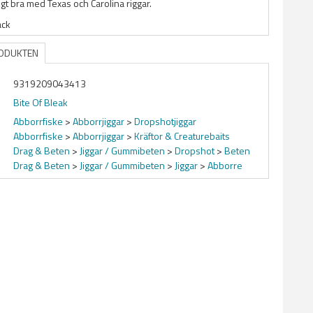
gt bra med Texas och Carolina riggar.
ack
RODUKTEN
9319209043413
Bite Of Bleak
Abborrfiske
>
Abborrjiggar
>
Dropshotjiggar
Abborrfiske
>
Abborrjiggar
>
Kräftor & Creaturebaits
Drag & Beten
>
Jiggar / Gummibeten
>
Dropshot
>
Beten
Drag & Beten
>
Jiggar / Gummibeten
>
Jiggar
>
Abborre