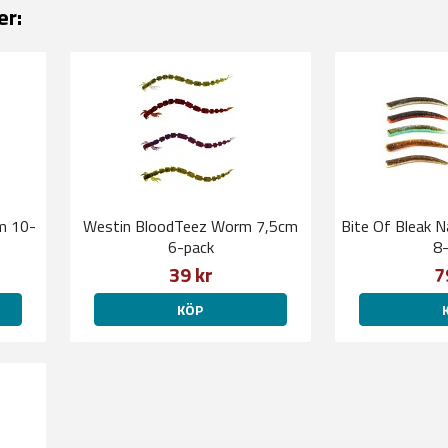
er:
cm 10-
Westin BloodTeez Worm 7,5cm
Bite Of Bleak 
6-pack
8-
39 kr
7
KÖP