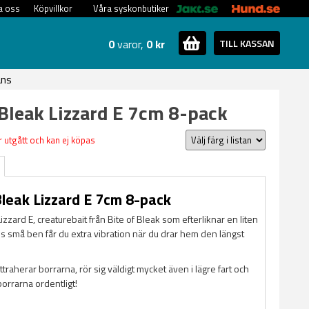
a oss
Köpvillkor
Våra syskonbutiker
0
varor,
0 kr
TILL KASSAN
ans
 Bleak Lizzard E 7cm 8-pack
 utgått och kan ej köpas
Bleak Lizzard E 7cm 8-pack
Lizzard E, creaturebait från Bite of Bleak som efterliknar en liten
s små ben får du extra vibration när du drar hem den längst
attraherar borrarna, rör sig väldigt mycket även i lägre fart och
borrarna ordentligt!