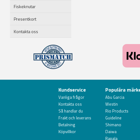
Fiskeknutar
Presentkort
Kontakta oss
Kundservice
Populära märk
Vanliga frågor
Abu Garcia
Kontakta oss
Westin
Så handlar du
Rio Products
Frakt och leverans
Guideline
Betalning
Shimano
Köpvillkor
Daiwa
Rapala