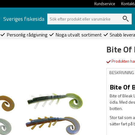
Kundservice
Kontakt
Sveriges fiskesida
Personlig rådgivning
Noga utvalt sortiment
Snabb lever
Bite Of
Produkten har
BESKRIVNING
Bite Of 
Bite of Bleak 
ödla. Med des
botten.
Stor tail som 
sätter fart på 