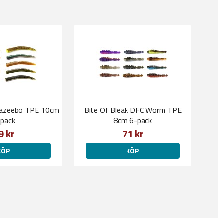
Nazeebo TPE 10cm
Bite Of Bleak DFC Worm TPE
pack
8cm 6-pack
9 kr
71 kr
KÖP
KÖP